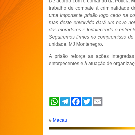
De acordo com o comando da Polícia Mi
trabalho de combate à criminalidade d
uma importante prisão logo cedo na c
ruas deste envolvido dará um novo nort
dos moradores e fortalecendo o enfren
Seguiremos firmes no compromisso de s
unidade, MJ Montenegro.
A prisão reforça as ações integrada
entorpecentes e à atuação de organizaçõ
W
T
F
T
E
h
e
a
w
m
a
l
c
i
a
t
e
e
t
i
s
g
b
t
l
#
Macau
A
r
o
e
p
a
o
r
p
m
k