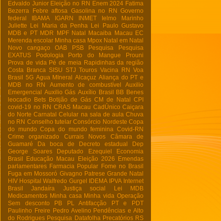
Edvaldo Junior
Eleição no RN
Enem 2024
Fatima
Bezerra
Febre aftosa
Gasolina no RN
Governo
federal
IBAMA
IGARN
INMET
Ielmo Marinho
Juliette
Lei Maria da Penha
Lei Paulo Gustavo
MDB e PT
MDR
MPF Natal
Macaiba
Macau EC
Merenda escolar
Minha casa
Mpox
Natal em Natal
Novo cangaço
OAB
PSB
Pesquisa
Pesquisa
EXATUS
Podologia
Porto do Mangue
Prouni
Prova de vida
Pé de meia
Rapidinhas da região
Costa Branca
SISU
STJ
Touros
Vacina RN
Voa
Brasil
5G
Agua MIneral
Alcaçuz
Aliança do PT e
MDB no RN
Aumento de combustível
Auxilio
Emergencial
Auxilio Gás
Auxílio Brasil
BB
Benes
leocadio
Bets
Botijão de Gás
CM de Natal
CPI
covid-19 no RN
CRAS Macau
CadÚnico
Caiçara
do Norte
Carnatal
Celular na sala de aula
Chuva
no RN
Conselho tutelar
Consórcio Nordeste
Copa
do mundo
Copa do mundo feminina
Covid-RN
Crime organizado
Currais Novos
Câmara de
Guamaré
Da boca de
Decreto estadual
Dep
George Soares
Deputado Ezequiel
Economia
Brasil
Educação Macau
Eleição 2026
Emendas
parlamentares
Farmacia Popular
Fome no Brasil
Fuga em Mossoró
Givagno Patrese
Grande Natal
HIV
Hospital Walfredo Gurgel
IDEMA
IPVA
Internet
Brasil
Jandaíra
Justiça social
Lei
MDB
Medicamentos
Minha casa Minha vida
Operação
Sem desconto
PB
PL Antifacção
PT e PDT
Paulinho Freire
Pedro Avelino
Pendências e Alto
do Rodrigues
Pesquisa Datafolha
Precatórios
RS