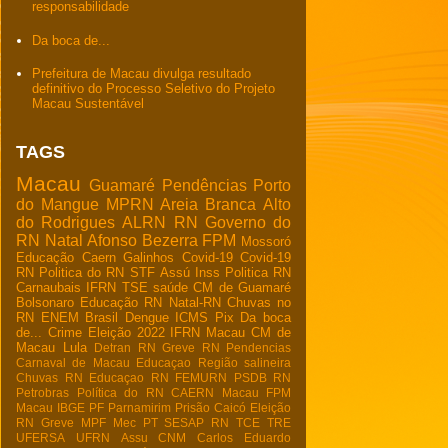
responsabilidade
Da boca de...
Prefeitura de Macau divulga resultado
definitivo do Processo Seletivo do Projeto
Macau Sustentável
TAGS
Macau
Guamaré
Pendências
Porto
do Mangue
MPRN
Areia Branca
Alto
do Rodrigues
ALRN
RN
Governo do
RN
Natal
Afonso Bezerra
FPM
Mossoró
Educação
Caern
Galinhos
Covid-19
Covid-19
RN
Politica do RN
STF
Assú
Inss
Politica RN
Carnaubais
IFRN
TSE
saúde
CM de Guamaré
Bolsonaro
Educação RN
Natal-RN
Chuvas no
RN
ENEM
Brasil
Dengue
ICMS
Pix
Da boca
de...
Crime
Eleição 2022
IFRN Macau
CM de
Macau
Lula
Detran RN
Greve RN
Pendencias
Carnaval de Macau
Educaçao
Região salineira
Chuvas RN
Educaçao RN
FEMURN
PSDB RN
Petrobras
Política do RN
CAERN Macau
FPM
Macau
IBGE
PF
Parnamirim
Prisão
Caicó
Eleição
RN
Greve
MPF
Mec
PT
SESAP RN
TCE
TRE
UFERSA
UFRN
Assu
CNM
Carlos Eduardo