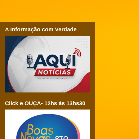
A Informação com Verdade
Click e OUÇA- 12hs às 13hs30