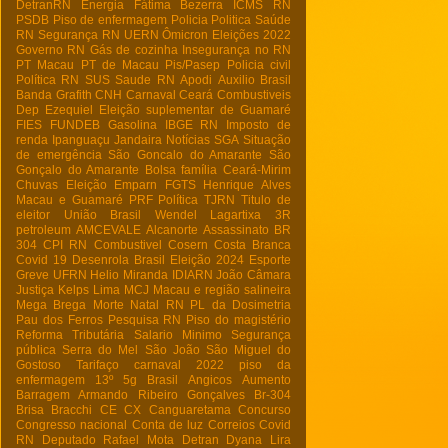
DetranRN
Energia
Fátima Bezerra
ICMS RN
PSDB
Piso de enfermagem
Policia
Politica
Saúde
RN
Segurança RN
UERN
Ômicron
Eleições 2022
Governo RN
Gás de cozinha
Insegurança no RN
PT Macau
PT de Macau
Pis/Pasep
Policia civil
Política RN
SUS
Saude RN
Apodi
Auxilio Brasil
Banda Grafith
CNH
Carnaval
Ceará
Combustiveis
Dep Ezequiel
Eleição suplementar de Guamaré
FIES
FUNDEB
Gasolina
IBGE RN
Imposto de
renda
Ipanguaçu
Jandaira
Notícias
SGA
Situação
de emergência
São Goncalo do Amarante
São
Gonçalo do Amarante
Bolsa família
Ceará-Mirim
Chuvas
Eleição
Emparn
FGTS
Henrique Alves
Macau e Guamaré
PRF
Política
TJRN
Titulo de
eleitor
União Brasil
Wendel Lagartixa
3R
petroleum
AMCEVALE
Alcanorte
Assassinato
BR
304
CPI RN
Combustivel
Cosern
Costa Branca
Covid 19
Desenrola Brasil
Eleição 2024
Esporte
Greve UFRN
Helio Miranda
IDIARN
João Câmara
Justiça
Kelps Lima
MCJ
Macau e região salineira
Mega Brega
Morte
Natal RN
PL da Dosimetria
Pau dos Ferros
Pesquisa RN
Piso do magistério
Reforma Tributária
Salario Minimo
Segurança
pública
Serra do Mel
São João
São Miguel do
Gostoso
Tarifaço
carnaval 2022
piso da
enfermagem
13º
5g Brasil
Angicos
Aumento
Barragem Armando Ribeiro Gonçalves
Br-304
Brisa Bracchi
CE
CX
Canguaretama
Concurso
Congresso nacional
Conta de luz
Correios
Covid
RN
Deputado Rafael Mota
Detran
Dyana Lira