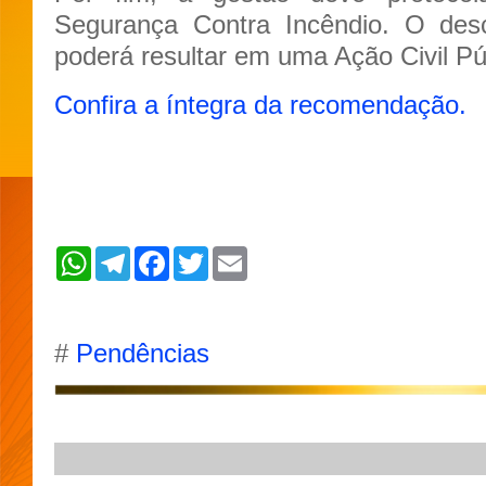
Segurança Contra Incêndio. O de
poderá resultar em uma Ação Civil Pú
Confira a íntegra da recomendação.
W
T
F
T
E
h
e
a
w
m
a
l
c
i
a
t
e
e
t
i
s
g
b
t
l
A
r
o
e
#
Pendências
p
a
o
r
p
m
k