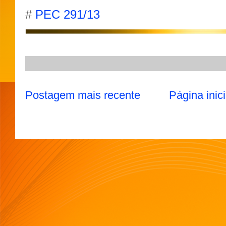
s
g
b
t
l
A
r
o
e
#
PEC 291/13
p
a
o
r
p
m
k
Postagem mais recente
Página inici