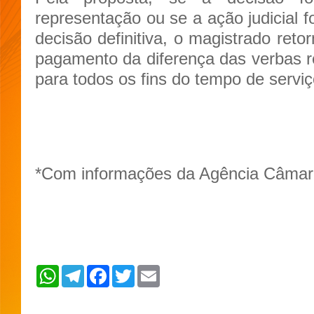
representação ou se a ação judicial 
decisão definitiva, o magistrado ret
pagamento da diferença das verbas 
para todos os fins do tempo de serviç
*Com informações da Agência Câmara
W
T
F
T
E
h
e
a
w
m
a
l
c
i
a
t
e
e
t
i