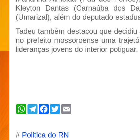
Kleyton Dantas (Carnaúba dos D
(Umarizal), além do deputado estadua
Tadeu também destacou que decidiu a
no prefeito mossoroense uma trajetó
lideranças jovens do interior potiguar.
W
T
F
T
E
h
e
a
w
m
a
l
c
i
a
t
e
e
t
i
s
g
b
t
l
A
r
o
e
#
Politica do RN
p
a
o
r