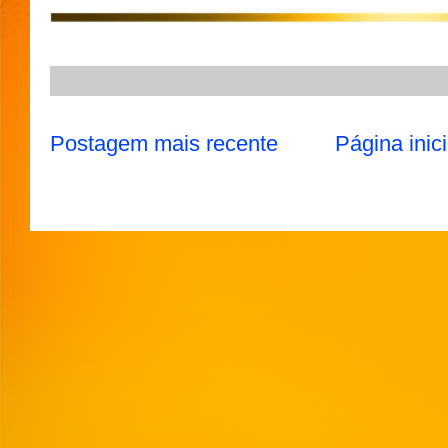
p
m
k
Postagem mais recente
Página inici