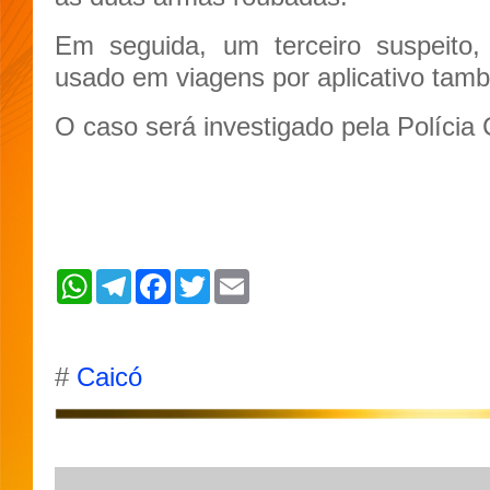
Em seguida, um terceiro suspeito,
usado em viagens por aplicativo tamb
O caso será investigado pela Polícia C
W
T
F
T
E
h
e
a
w
m
a
l
c
i
a
t
e
e
t
i
s
g
b
t
l
A
r
o
e
#
Caicó
p
a
o
r
p
m
k