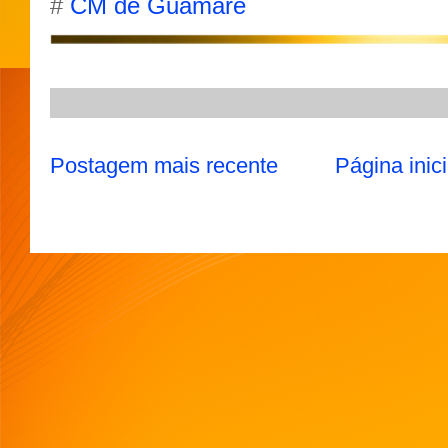
#
CM de Guamaré
p
a
o
r
p
m
k
Postagem mais recente
Página inici