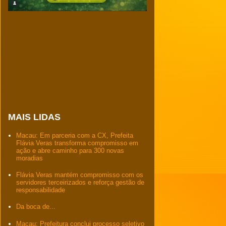
MAIS LIDAS
Macau: Em parceria com a CX, Prefeita
Flávia Veras transforma compromisso em
ação e abre caminho para 300 novas
moradias
Flávia Veras mantém compromisso com os
servidores terceirizados e reforça gestão de
responsabilidade
Da boca de...
Macau: Prefeitura conclui processo seletivo