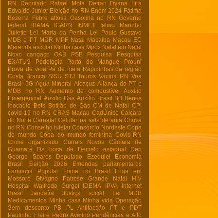
RN
Deputado Rafael Mota
Detran
Dyana Lira
Edvaldo Junior
Eleição no RN
Enem 2024
Fatima
Bezerra
Febre aftosa
Gasolina no RN
Governo
federal
IBAMA
IGARN
INMET
Ielmo Marinho
Juliette
Lei Maria da Penha
Lei Paulo Gustavo
MDB e PT
MDR
MPF Natal
Macaiba
Macau EC
Merenda escolar
Minha casa
Mpox
Natal em Natal
Novo cangaço
OAB
PSB
Pesquisa
Pesquisa
EXATUS
Podologia
Porto do Mangue
Prouni
Prova de vida
Pé de meia
Rapidinhas da região
Costa Branca
SISU
STJ
Touros
Vacina RN
Voa
Brasil
5G
Agua MIneral
Alcaçuz
Aliança do PT e
MDB no RN
Aumento de combustível
Auxilio
Emergencial
Auxilio Gás
Auxílio Brasil
BB
Benes
leocadio
Bets
Botijão de Gás
CM de Natal
CPI
covid-19 no RN
CRAS Macau
CadÚnico
Caiçara
do Norte
Carnatal
Celular na sala de aula
Chuva
no RN
Conselho tutelar
Consórcio Nordeste
Copa
do mundo
Copa do mundo feminina
Covid-RN
Crime organizado
Currais Novos
Câmara de
Guamaré
Da boca de
Decreto estadual
Dep
George Soares
Deputado Ezequiel
Economia
Brasil
Eleição 2026
Emendas parlamentares
Farmacia Popular
Fome no Brasil
Fuga em
Mossoró
Givagno Patrese
Grande Natal
HIV
Hospital Walfredo Gurgel
IDEMA
IPVA
Internet
Brasil
Jandaíra
Justiça social
Lei
MDB
Medicamentos
Minha casa Minha vida
Operação
Sem desconto
PB
PL Antifacção
PT e PDT
Paulinho Freire
Pedro Avelino
Pendências e Alto