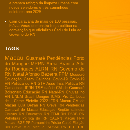
e prepara reforço da limpeza urbana com
novos servidores e três caminhões
coletores ano 2025
Com caravana de mais de 100 pessoas,
Flávia Veras demonstra força política na
convenção que oficializou Cadu de Lula ao
Governo do RN
TAGS
Macau
Guamaré
Pendências
Porto
do Mangue
MPRN
Areia Branca
Alto
do Rodrigues
ALRN
RN
Governo do
RN
Natal
Afonso Bezerra
FPM
Mossoró
Educação
Caern
Galinhos
Covid-19
Covid-19
RN
Politica do RN
STF
Assú
Inss
Politica RN
Carnaubais
IFRN
TSE
saúde
CM de Guamaré
Bolsonaro
Educação RN
Natal-RN
Chuvas no
RN
ENEM
Brasil
Dengue
ICMS
Pix
Da boca
de...
Crime
Eleição 2022
IFRN Macau
CM de
Macau
Lula
Detran RN
Greve RN
Pendencias
Carnaval de Macau
Educaçao
Região salineira
Chuvas RN
Educaçao RN
FEMURN
PSDB RN
Petrobras
Política do RN
CAERN Macau
FPM
Macau
IBGE
PF
Parnamirim
Prisão
Caicó
Eleição
RN
Greve
MPF
Mec
PT
SESAP RN
TCE
TRE