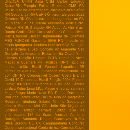
UFERSA
UFRN
Assu
CNM
Carlos Eduardo
DetranRN
Energia
Fátima Bezerra
ICMS RN
PSDB
Piso de enfermagem
Policia
Politica
Saúde
RN
Segurança RN
UERN
Ômicron
Eleições 2022
Governo RN
Gás de cozinha
Insegurança no RN
PT Macau
PT de Macau
Pis/Pasep
Policia civil
Política RN
SUS
Saude RN
Apodi
Auxilio Brasil
Banda Grafith
CNH
Carnaval
Ceará
Combustiveis
Dep Ezequiel
Eleição suplementar de Guamaré
FIES
FUNDEB
Gasolina
IBGE RN
Imposto de
renda
Ipanguaçu
Jandaira
Notícias
SGA
Situação
de emergência
São Goncalo do Amarante
São
Gonçalo do Amarante
Bolsa família
Ceará-Mirim
Chuvas
Eleição
Emparn
FGTS
Henrique Alves
Macau e Guamaré
PRF
Política
TJRN
Titulo de
eleitor
União Brasil
Wendel Lagartixa
3R
petroleum
AMCEVALE
Alcanorte
Assassinato
BR
304
CPI RN
Combustivel
Cosern
Costa Branca
Covid 19
Desenrola Brasil
Eleição 2024
Esporte
Greve UFRN
Helio Miranda
IDIARN
João Câmara
Justiça
Kelps Lima
MCJ
Macau e região salineira
Mega Brega
Morte
Natal RN
PL da Dosimetria
Pau dos Ferros
Pesquisa RN
Piso do magistério
Reforma Tributária
Salario Minimo
Segurança
pública
Serra do Mel
São João
São Miguel do
Gostoso
Tarifaço
carnaval 2022
piso da
enfermagem
13º
5g Brasil
Angicos
Aumento
Barragem Armando Ribeiro Gonçalves
Br-304
Brisa Bracchi
CE
CX
Canguaretama
Concurso
Congresso nacional
Conta de luz
Correios
Covid