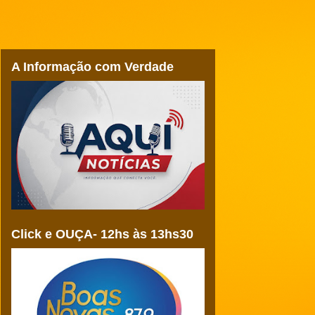
A Informação com Verdade
Click e OUÇA- 12hs às 13hs30