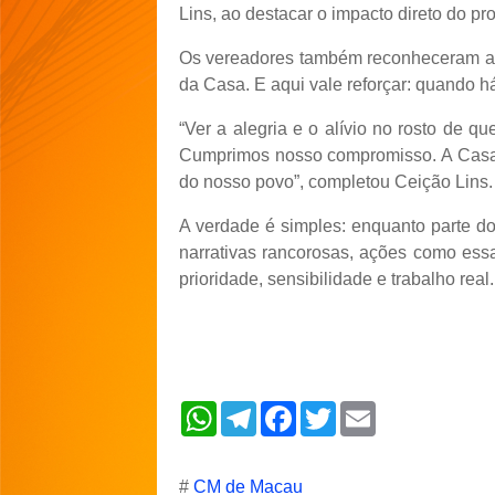
Lins, ao destacar o impacto direto do pro
Os vereadores também reconheceram a re
da Casa. E aqui vale reforçar: quando há
“Ver a alegria e o alívio no rosto de
Cumprimos nosso compromisso. A Casa L
do nosso povo”, completou Ceição Lins.
A verdade é simples: enquanto parte do
narrativas rancorosas, ações como ess
prioridade, sensibilidade e trabalho real.
W
T
F
T
E
h
e
a
w
m
a
l
c
i
a
t
e
e
t
i
s
g
b
t
l
#
CM de Macau