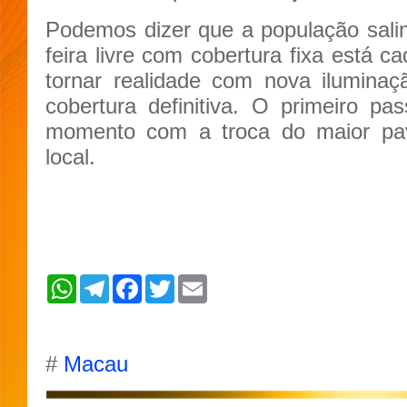
Podemos dizer que a população sali
feira livre com cobertura fixa está 
tornar realidade com nova iluminaç
cobertura definitiva. O primeiro p
momento com a troca do maior pav
local.
W
T
F
T
E
h
e
a
w
m
a
l
c
i
a
t
e
e
t
i
s
g
b
t
l
A
r
o
e
#
Macau
p
a
o
r
p
m
k