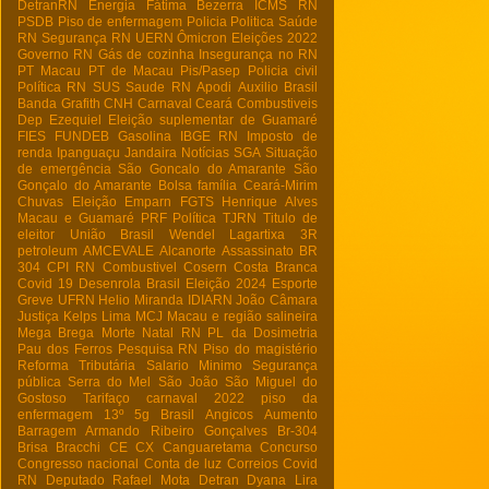
DetranRN
Energia
Fátima Bezerra
ICMS RN
PSDB
Piso de enfermagem
Policia
Politica
Saúde
RN
Segurança RN
UERN
Ômicron
Eleições 2022
Governo RN
Gás de cozinha
Insegurança no RN
PT Macau
PT de Macau
Pis/Pasep
Policia civil
Política RN
SUS
Saude RN
Apodi
Auxilio Brasil
Banda Grafith
CNH
Carnaval
Ceará
Combustiveis
Dep Ezequiel
Eleição suplementar de Guamaré
FIES
FUNDEB
Gasolina
IBGE RN
Imposto de
renda
Ipanguaçu
Jandaira
Notícias
SGA
Situação
de emergência
São Goncalo do Amarante
São
Gonçalo do Amarante
Bolsa família
Ceará-Mirim
Chuvas
Eleição
Emparn
FGTS
Henrique Alves
Macau e Guamaré
PRF
Política
TJRN
Titulo de
eleitor
União Brasil
Wendel Lagartixa
3R
petroleum
AMCEVALE
Alcanorte
Assassinato
BR
304
CPI RN
Combustivel
Cosern
Costa Branca
Covid 19
Desenrola Brasil
Eleição 2024
Esporte
Greve UFRN
Helio Miranda
IDIARN
João Câmara
Justiça
Kelps Lima
MCJ
Macau e região salineira
Mega Brega
Morte
Natal RN
PL da Dosimetria
Pau dos Ferros
Pesquisa RN
Piso do magistério
Reforma Tributária
Salario Minimo
Segurança
pública
Serra do Mel
São João
São Miguel do
Gostoso
Tarifaço
carnaval 2022
piso da
enfermagem
13º
5g Brasil
Angicos
Aumento
Barragem Armando Ribeiro Gonçalves
Br-304
Brisa Bracchi
CE
CX
Canguaretama
Concurso
Congresso nacional
Conta de luz
Correios
Covid
RN
Deputado Rafael Mota
Detran
Dyana Lira