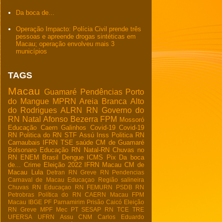
Da boca de...
Operação Impacto: Polícia Civil prende três
pessoas e apreende drogas sintéticas em
Macau; operação envolveu mais 3
municípios
TAGS
Macau
Guamaré
Pendências
Porto
do Mangue
MPRN
Areia Branca
Alto
do Rodrigues
ALRN
RN
Governo do
RN
Natal
Afonso Bezerra
FPM
Mossoró
Educação
Caern
Galinhos
Covid-19
Covid-19
RN
Politica do RN
STF
Assú
Inss
Politica RN
Carnaubais
IFRN
TSE
saúde
CM de Guamaré
Bolsonaro
Educação RN
Natal-RN
Chuvas no
RN
ENEM
Brasil
Dengue
ICMS
Pix
Da boca
de...
Crime
Eleição 2022
IFRN Macau
CM de
Macau
Lula
Detran RN
Greve RN
Pendencias
Carnaval de Macau
Educaçao
Região salineira
Chuvas RN
Educaçao RN
FEMURN
PSDB RN
Petrobras
Política do RN
CAERN Macau
FPM
Macau
IBGE
PF
Parnamirim
Prisão
Caicó
Eleição
RN
Greve
MPF
Mec
PT
SESAP RN
TCE
TRE
UFERSA
UFRN
Assu
CNM
Carlos Eduardo