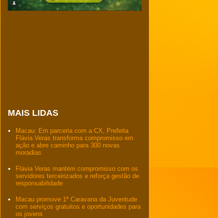
MAIS LIDAS
Macau: Em parceria com a CX, Prefeita
Flávia Veras transforma compromisso em
ação e abre caminho para 300 novas
moradias
Flávia Veras mantém compromisso com os
servidores terceirizados e reforça gestão de
responsabilidade
Macau promove 1ª Caravana da Juventude
com serviços gratuitos e oportunidades para
os jovens