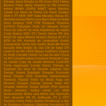
Edvaldo Junior
Eleição no RN
Enem 2024
Fatima
Bezerra
Febre aftosa
Gasolina no RN
Governo
federal
IBAMA
IGARN
INMET
Ielmo Marinho
Juliette
Lei Maria da Penha
Lei Paulo Gustavo
MDB e PT
MDR
MPF Natal
Macaiba
Macau EC
Merenda escolar
Minha casa
Mpox
Natal em Natal
Novo cangaço
OAB
PSB
Pesquisa
Pesquisa
EXATUS
Podologia
Porto do Mangue
Prouni
Prova de vida
Pé de meia
Rapidinhas da região
Costa Branca
SISU
STJ
Touros
Vacina RN
Voa
Brasil
5G
Agua MIneral
Alcaçuz
Aliança do PT e
MDB no RN
Aumento de combustível
Auxilio
Emergencial
Auxilio Gás
Auxílio Brasil
BB
Benes
leocadio
Bets
Botijão de Gás
CM de Natal
CPI
covid-19 no RN
CRAS Macau
CadÚnico
Caiçara
do Norte
Carnatal
Celular na sala de aula
Chuva
no RN
Conselho tutelar
Consórcio Nordeste
Copa
do mundo
Copa do mundo feminina
Covid-RN
Crime organizado
Currais Novos
Câmara de
Guamaré
Da boca de
Decreto estadual
Dep
George Soares
Deputado Ezequiel
Economia
Brasil
Eleição 2026
Emendas parlamentares
Farmacia Popular
Fome no Brasil
Fuga em
Mossoró
Givagno Patrese
Grande Natal
HIV
Hospital Walfredo Gurgel
IDEMA
IPVA
Internet
Brasil
Jandaíra
Justiça social
Lei
MDB
Medicamentos
Minha casa Minha vida
Operação
Sem desconto
PB
PL Antifacção
PT e PDT
Paulinho Freire
Pedro Avelino
Pendências e Alto
do Rodrigues
Pesquisa Datafolha
Precatórios
RS