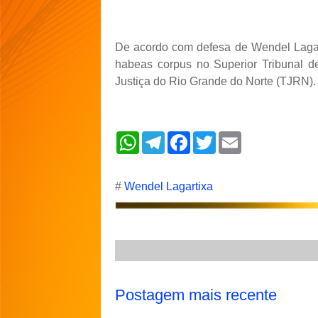
De acordo com defesa de Wendel Lagar
habeas corpus no Superior Tribunal de
Justiça do Rio Grande do Norte (TJRN).
W
T
F
T
E
h
e
a
w
m
a
l
c
i
a
t
e
e
t
i
s
g
b
t
l
#
Wendel Lagartixa
A
r
o
e
p
a
o
r
p
m
k
Postagem mais recente