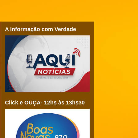
A Informação com Verdade
Click e OUÇA- 12hs às 13hs30