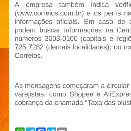
A empresa também indica verif
(www.correios.com.br) e os perfis na
informações oficiais. Em caso de d
podem buscar informações na Centr
números 3003-0100 (capitais e regi
725 7282 (demais localidades); ou no
Correios.
As mensagens começaram a circular 
varejistas, como Shopee e AliExpre
cobrança da chamada “Taxa das blus
W
T
F
T
E