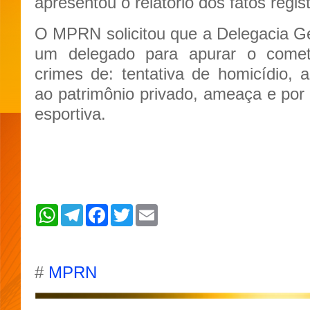
apresentou o relatório dos fatos regi
O MPRN solicitou que a Delegacia Ger
um delegado para apurar o comet
crimes de: tentativa de homicídio, 
ao patrimônio privado, ameaça e por
esportiva.
W
T
F
T
E
h
e
a
w
m
a
l
c
i
a
t
e
e
t
i
s
g
b
t
l
A
r
o
e
#
MPRN
p
a
o
r
p
m
k