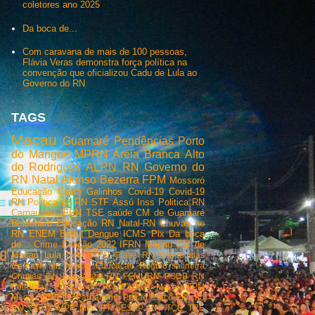
coletores ano 2025
Da boca de...
Com caravana de mais de 100 pessoas,
Flávia Veras demonstra força política na
convenção que oficializou Cadu de Lula ao
Governo do RN
TAGS
Macau
Guamaré
Pendências
Porto
do Mangue
MPRN
Areia Branca
Alto
do Rodrigues
ALRN
RN
Governo do
RN
Natal
Afonso Bezerra
FPM
Mossoró
Educação
Caern
Galinhos
Covid-19
Covid-19
RN
Politica do RN
STF
Assú
Inss
Politica RN
Carnaubais
IFRN
TSE
saúde
CM de Guamaré
Bolsonaro
Educação RN
Natal-RN
Chuvas no
RN
ENEM
Brasil
Dengue
ICMS
Pix
Da boca
de...
Crime
Eleição 2022
IFRN Macau
CM de
Macau
Lula
Detran RN
Greve RN
Pendencias
Carnaval de Macau
Educaçao
Região salineira
Chuvas RN
Educaçao RN
FEMURN
PSDB RN
Petrobras
Política do RN
CAERN Macau
FPM
Macau
IBGE
PF
Parnamirim
Prisão
Caicó
Eleição
RN
Greve
MPF
Mec
PT
SESAP RN
TCE
TRE