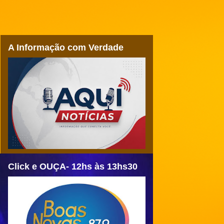
A Informação com Verdade
Click e OUÇA- 12hs às 13hs30