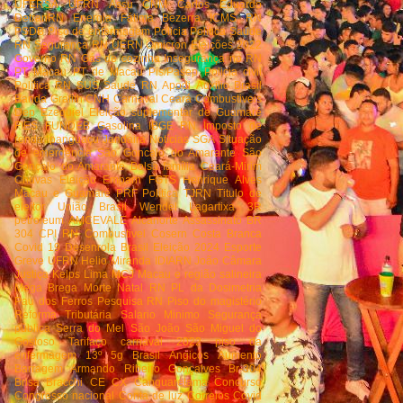
UFERSA
UFRN
Assu
CNM
Carlos Eduardo
DetranRN
Energia
Fátima Bezerra
ICMS RN
PSDB
Piso de enfermagem
Policia
Politica
Saúde
RN
Segurança RN
UERN
Ômicron
Eleições 2022
Governo RN
Gás de cozinha
Insegurança no RN
PT Macau
PT de Macau
Pis/Pasep
Policia civil
Política RN
SUS
Saude RN
Apodi
Auxilio Brasil
Banda Grafith
CNH
Carnaval
Ceará
Combustiveis
Dep Ezequiel
Eleição suplementar de Guamaré
FIES
FUNDEB
Gasolina
IBGE RN
Imposto de
renda
Ipanguaçu
Jandaira
Notícias
SGA
Situação
de emergência
São Goncalo do Amarante
São
Gonçalo do Amarante
Bolsa família
Ceará-Mirim
Chuvas
Eleição
Emparn
FGTS
Henrique Alves
Macau e Guamaré
PRF
Política
TJRN
Titulo de
eleitor
União Brasil
Wendel Lagartixa
3R
petroleum
AMCEVALE
Alcanorte
Assassinato
BR
304
CPI RN
Combustivel
Cosern
Costa Branca
Covid 19
Desenrola Brasil
Eleição 2024
Esporte
Greve UFRN
Helio Miranda
IDIARN
João Câmara
Justiça
Kelps Lima
MCJ
Macau e região salineira
Mega Brega
Morte
Natal RN
PL da Dosimetria
Pau dos Ferros
Pesquisa RN
Piso do magistério
Reforma Tributária
Salario Minimo
Segurança
pública
Serra do Mel
São João
São Miguel do
Gostoso
Tarifaço
carnaval 2022
piso da
enfermagem
13º
5g Brasil
Angicos
Aumento
Barragem Armando Ribeiro Gonçalves
Br-304
Brisa Bracchi
CE
CX
Canguaretama
Concurso
Congresso nacional
Conta de luz
Correios
Covid