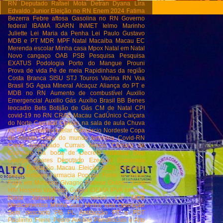
RN
Deputado Rafael Mota
Detran
Dyana Lira
Edvaldo Junior
Eleição no RN
Enem 2024
Fatima
Bezerra
Febre aftosa
Gasolina no RN
Governo
federal
IBAMA
IGARN
INMET
Ielmo Marinho
Juliette
Lei Maria da Penha
Lei Paulo Gustavo
MDB e PT
MDR
MPF Natal
Macaiba
Macau EC
Merenda escolar
Minha casa
Mpox
Natal em Natal
Novo cangaço
OAB
PSB
Pesquisa
Pesquisa
EXATUS
Podologia
Porto do Mangue
Prouni
Prova de vida
Pé de meia
Rapidinhas da região
Costa Branca
SISU
STJ
Touros
Vacina RN
Voa
Brasil
5G
Agua MIneral
Alcaçuz
Aliança do PT e
MDB no RN
Aumento de combustível
Auxilio
Emergencial
Auxilio Gás
Auxílio Brasil
BB
Benes
leocadio
Bets
Botijão de Gás
CM de Natal
CPI
covid-19 no RN
CRAS Macau
CadÚnico
Caiçara
do Norte
Carnatal
Celular na sala de aula
Chuva
no RN
Conselho tutelar
Consórcio Nordeste
Copa
do mundo
Copa do mundo feminina
Covid-RN
Crime organizado
Currais Novos
Câmara de
Guamaré
Da boca de
Decreto estadual
Dep
George Soares
Deputado Ezequiel
Economia
Brasil
Educação Macau
Eleição 2026
Emendas
parlamentares
Farmacia Popular
Fome no Brasil
Fuga em Mossoró
Givagno Patrese
Grande Natal
HIV
Hospital Walfredo Gurgel
IDEMA
IPVA
Internet
Brasil
Jandaíra
Justiça social
Lei
MDB
Medicamentos
Minha casa Minha vida
Operação
Sem desconto
PB
PL Antifacção
PT e PDT
Paulinho Freire
Pedro Avelino
Pendências e Alto