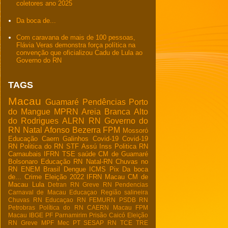
coletores ano 2025
Da boca de...
Com caravana de mais de 100 pessoas,
Flávia Veras demonstra força política na
convenção que oficializou Cadu de Lula ao
Governo do RN
TAGS
Macau
Guamaré
Pendências
Porto
do Mangue
MPRN
Areia Branca
Alto
do Rodrigues
ALRN
RN
Governo do
RN
Natal
Afonso Bezerra
FPM
Mossoró
Educação
Caern
Galinhos
Covid-19
Covid-19
RN
Politica do RN
STF
Assú
Inss
Politica RN
Carnaubais
IFRN
TSE
saúde
CM de Guamaré
Bolsonaro
Educação RN
Natal-RN
Chuvas no
RN
ENEM
Brasil
Dengue
ICMS
Pix
Da boca
de...
Crime
Eleição 2022
IFRN Macau
CM de
Macau
Lula
Detran RN
Greve RN
Pendencias
Carnaval de Macau
Educaçao
Região salineira
Chuvas RN
Educaçao RN
FEMURN
PSDB RN
Petrobras
Política do RN
CAERN Macau
FPM
Macau
IBGE
PF
Parnamirim
Prisão
Caicó
Eleição
RN
Greve
MPF
Mec
PT
SESAP RN
TCE
TRE