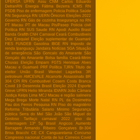
UFERSA
UFRN
Assu
CNM
Carlos Eduardo
DetranRN
Energia
Fátima Bezerra
ICMS RN
PSDB
Piso de enfermagem
Policia
Politica
Saúde
RN
Segurança RN
UERN
Ômicron
Eleições 2022
Governo RN
Gás de cozinha
Insegurança no RN
PT Macau
PT de Macau
Pis/Pasep
Policia civil
Política RN
SUS
Saude RN
Apodi
Auxilio Brasil
Banda Grafith
CNH
Carnaval
Ceará
Combustiveis
Dep Ezequiel
Eleição suplementar de Guamaré
FIES
FUNDEB
Gasolina
IBGE RN
Imposto de
renda
Ipanguaçu
Jandaira
Notícias
SGA
Situação
de emergência
São Goncalo do Amarante
São
Gonçalo do Amarante
Bolsa família
Ceará-Mirim
Chuvas
Eleição
Emparn
FGTS
Henrique Alves
Macau e Guamaré
PRF
Política
TJRN
Titulo de
eleitor
União Brasil
Wendel Lagartixa
3R
petroleum
AMCEVALE
Alcanorte
Assassinato
BR
304
CPI RN
Combustivel
Cosern
Costa Branca
Covid 19
Desenrola Brasil
Eleição 2024
Esporte
Greve UFRN
Helio Miranda
IDIARN
João Câmara
Justiça
Kelps Lima
MCJ
Macau e região salineira
Mega Brega
Morte
Natal RN
PL da Dosimetria
Pau dos Ferros
Pesquisa RN
Piso do magistério
Reforma Tributária
Salario Minimo
Segurança
pública
Serra do Mel
São João
São Miguel do
Gostoso
Tarifaço
carnaval 2022
piso da
enfermagem
13º
5g Brasil
Angicos
Aumento
Barragem Armando Ribeiro Gonçalves
Br-304
Brisa Bracchi
CE
CX
Canguaretama
Concurso
Congresso nacional
Conta de luz
Correios
Covid