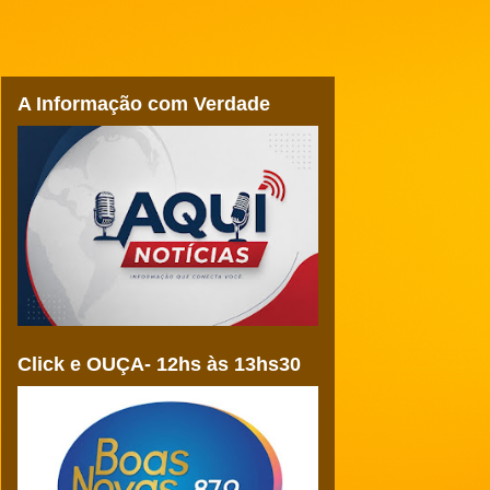
A Informação com Verdade
Click e OUÇA- 12hs às 13hs30