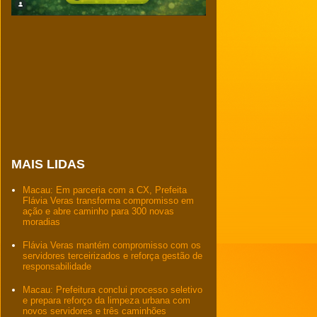
MAIS LIDAS
Macau: Em parceria com a CX, Prefeita
Flávia Veras transforma compromisso em
ação e abre caminho para 300 novas
moradias
Flávia Veras mantém compromisso com os
servidores terceirizados e reforça gestão de
responsabilidade
Macau: Prefeitura conclui processo seletivo
e prepara reforço da limpeza urbana com
novos servidores e três caminhões