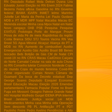
RN
Deputado Rafael Mota
Detran
Dyana Lira
Edvaldo Junior
Eleição no RN
Enem 2024
Fatima
Bezerra
Febre aftosa
Gasolina no RN
Governo
federal
IBAMA
IGARN
INMET
Ielmo Marinho
Juliette
Lei Maria da Penha
Lei Paulo Gustavo
MDB e PT
MDR
MPF Natal
Macaiba
Macau EC
Merenda escolar
Minha casa
Mpox
Natal em Natal
Novo cangaço
OAB
PSB
Pesquisa
Pesquisa
EXATUS
Podologia
Porto do Mangue
Prouni
Prova de vida
Pé de meia
Rapidinhas da região
Costa Branca
SISU
STJ
Touros
Vacina RN
Voa
Brasil
5G
Agua MIneral
Alcaçuz
Aliança do PT e
MDB no RN
Aumento de combustível
Auxilio
Emergencial
Auxilio Gás
Auxílio Brasil
BB
Benes
leocadio
Bets
Botijão de Gás
CM de Natal
CPI
covid-19 no RN
CRAS Macau
CadÚnico
Caiçara
do Norte
Carnatal
Celular na sala de aula
Chuva
no RN
Conselho tutelar
Consórcio Nordeste
Copa
do mundo
Copa do mundo feminina
Covid-RN
Crime organizado
Currais Novos
Câmara de
Guamaré
Da boca de
Decreto estadual
Dep
George Soares
Deputado Ezequiel
Economia
Brasil
Educação Macau
Eleição 2026
Emendas
parlamentares
Farmacia Popular
Fome no Brasil
Fuga em Mossoró
Givagno Patrese
Grande Natal
HIV
Hospital Walfredo Gurgel
IDEMA
IPVA
Internet
Brasil
Jandaíra
Justiça social
Lei
MDB
Medicamentos
Minha casa Minha vida
Operação
Sem desconto
PB
PL Antifacção
PT e PDT
Paulinho Freire
Pedro Avelino
Pendências e Alto