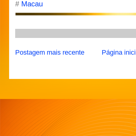
A
r
o
e
#
Macau
p
a
o
r
p
m
k
Postagem mais recente
Página inici