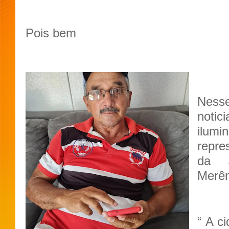
Pois bem
Ness
noti
ilum
repr
da 
Merênc
“ A c