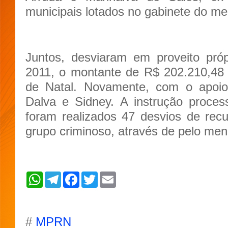
municipais lotados no gabinete do m
Juntos, desviaram em proveito próp
2011, o montante de R$ 202.210,48
de Natal. Novamente, com o apoio 
Dalva e Sidney. A instrução process
foram realizados 47 desvios de rec
grupo criminoso, através de pelo me
W
T
F
T
E
h
e
a
w
m
a
l
c
i
a
t
e
e
t
i
s
g
b
t
l
A
r
o
e
#
MPRN
p
a
o
r