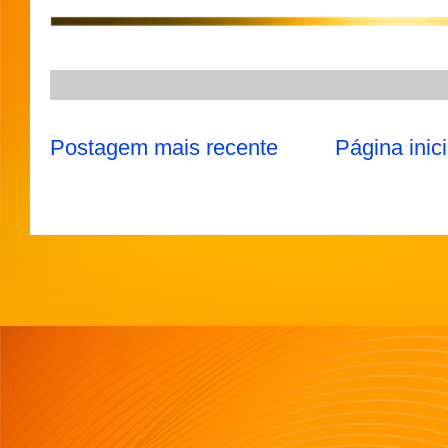
p
m
k
Postagem mais recente
Página inici