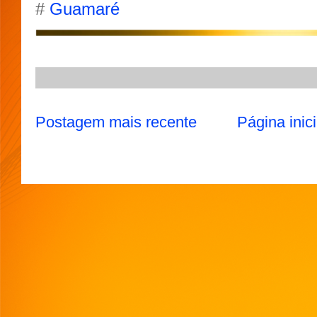
A
r
o
e
#
Guamaré
p
a
o
r
p
m
k
Postagem mais recente
Página inici