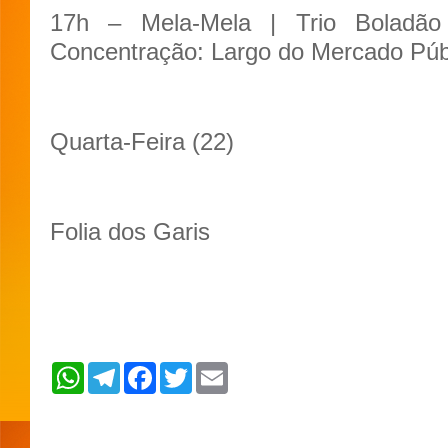
17h – Mela-Mela | Trio Boladão
Concentração: Largo do Mercado Púb
Quarta-Feira (22)
Folia dos Garis
W
T
F
T
E
h
e
a
w
m
a
l
c
i
a
t
e
e
t
i
s
g
b
t
l