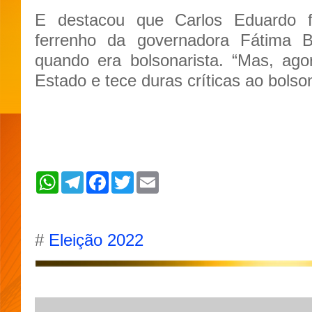
E destacou que Carlos Eduardo fo
ferrenho da governadora Fátima 
quando era bolsonarista. “Mas, ago
Estado e tece duras críticas ao bolso
W
T
F
T
E
h
e
a
w
m
a
l
c
i
a
t
e
e
t
i
s
g
b
t
l
A
r
o
e
#
Eleição 2022
p
a
o
r
p
m
k