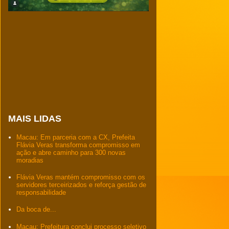
MAIS LIDAS
Macau: Em parceria com a CX, Prefeita
Flávia Veras transforma compromisso em
ação e abre caminho para 300 novas
moradias
Flávia Veras mantém compromisso com os
servidores terceirizados e reforça gestão de
responsabilidade
Da boca de...
Macau: Prefeitura conclui processo seletivo