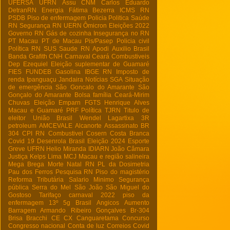
UFERSA
UFRN
Assu
CNM
Carlos Eduardo
DetranRN
Energia
Fátima Bezerra
ICMS RN
PSDB
Piso de enfermagem
Policia
Politica
Saúde
RN
Segurança RN
UERN
Ômicron
Eleições 2022
Governo RN
Gás de cozinha
Insegurança no RN
PT Macau
PT de Macau
Pis/Pasep
Policia civil
Política RN
SUS
Saude RN
Apodi
Auxilio Brasil
Banda Grafith
CNH
Carnaval
Ceará
Combustiveis
Dep Ezequiel
Eleição suplementar de Guamaré
FIES
FUNDEB
Gasolina
IBGE RN
Imposto de
renda
Ipanguaçu
Jandaira
Notícias
SGA
Situação
de emergência
São Goncalo do Amarante
São
Gonçalo do Amarante
Bolsa família
Ceará-Mirim
Chuvas
Eleição
Emparn
FGTS
Henrique Alves
Macau e Guamaré
PRF
Política
TJRN
Titulo de
eleitor
União Brasil
Wendel Lagartixa
3R
petroleum
AMCEVALE
Alcanorte
Assassinato
BR
304
CPI RN
Combustivel
Cosern
Costa Branca
Covid 19
Desenrola Brasil
Eleição 2024
Esporte
Greve UFRN
Helio Miranda
IDIARN
João Câmara
Justiça
Kelps Lima
MCJ
Macau e região salineira
Mega Brega
Morte
Natal RN
PL da Dosimetria
Pau dos Ferros
Pesquisa RN
Piso do magistério
Reforma Tributária
Salario Minimo
Segurança
pública
Serra do Mel
São João
São Miguel do
Gostoso
Tarifaço
carnaval 2022
piso da
enfermagem
13º
5g Brasil
Angicos
Aumento
Barragem Armando Ribeiro Gonçalves
Br-304
Brisa Bracchi
CE
CX
Canguaretama
Concurso
Congresso nacional
Conta de luz
Correios
Covid