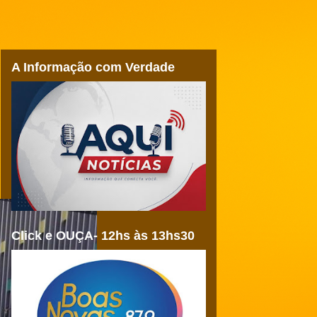
A Informação com Verdade
Click e OUÇA- 12hs às 13hs30