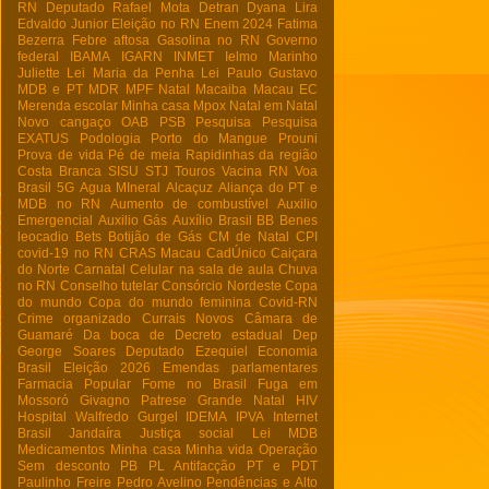
RN
Deputado Rafael Mota
Detran
Dyana Lira
Edvaldo Junior
Eleição no RN
Enem 2024
Fatima
Bezerra
Febre aftosa
Gasolina no RN
Governo
federal
IBAMA
IGARN
INMET
Ielmo Marinho
Juliette
Lei Maria da Penha
Lei Paulo Gustavo
MDB e PT
MDR
MPF Natal
Macaiba
Macau EC
Merenda escolar
Minha casa
Mpox
Natal em Natal
Novo cangaço
OAB
PSB
Pesquisa
Pesquisa
EXATUS
Podologia
Porto do Mangue
Prouni
Prova de vida
Pé de meia
Rapidinhas da região
Costa Branca
SISU
STJ
Touros
Vacina RN
Voa
Brasil
5G
Agua MIneral
Alcaçuz
Aliança do PT e
MDB no RN
Aumento de combustível
Auxilio
Emergencial
Auxilio Gás
Auxílio Brasil
BB
Benes
leocadio
Bets
Botijão de Gás
CM de Natal
CPI
covid-19 no RN
CRAS Macau
CadÚnico
Caiçara
do Norte
Carnatal
Celular na sala de aula
Chuva
no RN
Conselho tutelar
Consórcio Nordeste
Copa
do mundo
Copa do mundo feminina
Covid-RN
Crime organizado
Currais Novos
Câmara de
Guamaré
Da boca de
Decreto estadual
Dep
George Soares
Deputado Ezequiel
Economia
Brasil
Eleição 2026
Emendas parlamentares
Farmacia Popular
Fome no Brasil
Fuga em
Mossoró
Givagno Patrese
Grande Natal
HIV
Hospital Walfredo Gurgel
IDEMA
IPVA
Internet
Brasil
Jandaíra
Justiça social
Lei
MDB
Medicamentos
Minha casa Minha vida
Operação
Sem desconto
PB
PL Antifacção
PT e PDT
Paulinho Freire
Pedro Avelino
Pendências e Alto