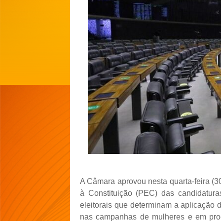
A Câmara aprovou nesta quarta-feira (3
à Constituição (PEC) das candidaturas
eleitorais que determinam a aplicação 
nas campanhas de mulheres e em progr