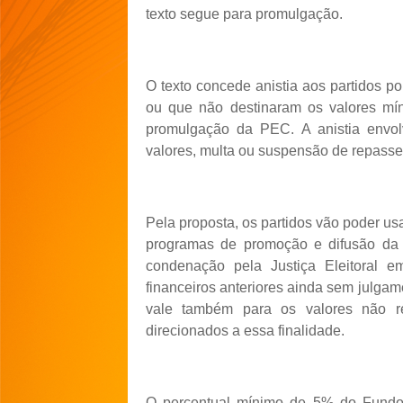
texto segue para promulgação.
O texto concede anistia aos partidos p
ou que não destinaram os valores mí
promulgação da PEC. A anistia envol
valores, multa ou suspensão de repasses
Pela proposta, os partidos vão poder us
programas de promoção e difusão da pa
condenação pela Justiça Eleitoral e
financeiros anteriores ainda sem julgam
vale também para os valores não re
direcionados a essa finalidade.
O percentual mínimo de 5% do Fundo P