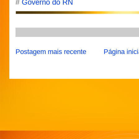
#
Governo do RN
p
a
o
r
p
m
k
Postagem mais recente
Página inici