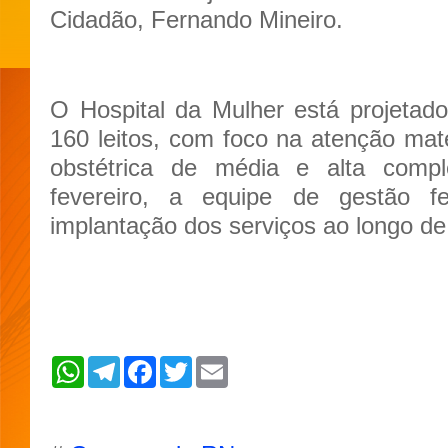
Cidadão, Fernando Mineiro.
O Hospital da Mulher está projetad
160 leitos, com foco na atenção mater
obstétrica de média e alta compl
fevereiro, a equipe de gestão 
implantação dos serviços ao longo de
W
T
F
T
E
h
e
a
w
m
a
l
c
i
a
t
e
e
t
i
s
g
b
t
l
A
r
o
e