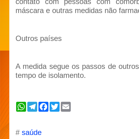
contato com pessoas com comorbi
máscara e outras medidas não farmac
Outros países
A medida segue os passos de outros
tempo de isolamento.
W
T
F
T
E
h
e
a
w
m
a
l
c
i
a
t
e
e
t
i
s
g
b
t
l
A
r
o
e
#
saúde
p
a
o
r
p
m
k