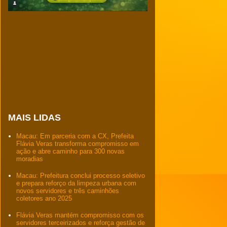
MAIS LIDAS
Macau: Em parceria com a CX, Prefeita
Flávia Veras transforma compromisso em
ação e abre caminho para 300 novas
moradias
Macau: Prefeitura conclui processo seletivo
e prepara reforço da limpeza urbana com
novos servidores e três caminhões
coletores ano 2025
Flávia Veras mantém compromisso com os
servidores terceirizados e reforça gestão de