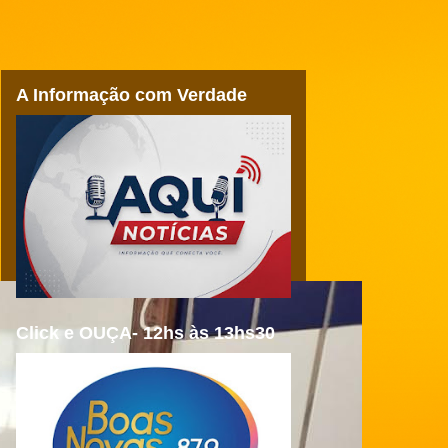
A Informação com Verdade
Click e OUÇA- 12hs às 13hs30