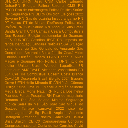
UFERSA
UFRN
Assu
CNM
Carlos Eduardo
DetranRN
Energia
Fátima Bezerra
ICMS RN
PSDB
Piso de enfermagem
Policia
Politica
Saúde
RN
Segurança RN
UERN
Ômicron
Eleições 2022
Governo RN
Gás de cozinha
Insegurança no RN
PT Macau
PT de Macau
Pis/Pasep
Policia civil
Política RN
SUS
Saude RN
Apodi
Auxilio Brasil
Banda Grafith
CNH
Carnaval
Ceará
Combustiveis
Dep Ezequiel
Eleição suplementar de Guamaré
FIES
FUNDEB
Gasolina
IBGE RN
Imposto de
renda
Ipanguaçu
Jandaira
Notícias
SGA
Situação
de emergência
São Goncalo do Amarante
São
Gonçalo do Amarante
Bolsa família
Ceará-Mirim
Chuvas
Eleição
Emparn
FGTS
Henrique Alves
Macau e Guamaré
PRF
Política
TJRN
Titulo de
eleitor
União Brasil
Wendel Lagartixa
3R
petroleum
AMCEVALE
Alcanorte
Assassinato
BR
304
CPI RN
Combustivel
Cosern
Costa Branca
Covid 19
Desenrola Brasil
Eleição 2024
Esporte
Greve UFRN
Helio Miranda
IDIARN
João Câmara
Justiça
Kelps Lima
MCJ
Macau e região salineira
Mega Brega
Morte
Natal RN
PL da Dosimetria
Pau dos Ferros
Pesquisa RN
Piso do magistério
Reforma Tributária
Salario Minimo
Segurança
pública
Serra do Mel
São João
São Miguel do
Gostoso
Tarifaço
carnaval 2022
piso da
enfermagem
13º
5g Brasil
Angicos
Aumento
Barragem Armando Ribeiro Gonçalves
Br-304
Brisa Bracchi
CE
CX
Canguaretama
Concurso
Congresso nacional
Conta de luz
Correios
Covid