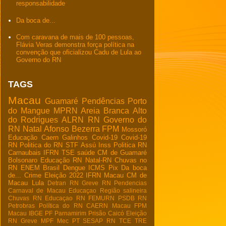
responsabilidade
Da boca de...
Com caravana de mais de 100 pessoas,
Flávia Veras demonstra força política na
convenção que oficializou Cadu de Lula ao
Governo do RN
TAGS
Macau
Guamaré
Pendências
Porto
do Mangue
MPRN
Areia Branca
Alto
do Rodrigues
ALRN
RN
Governo do
RN
Natal
Afonso Bezerra
FPM
Mossoró
Educação
Caern
Galinhos
Covid-19
Covid-19
RN
Politica do RN
STF
Assú
Inss
Politica RN
Carnaubais
IFRN
TSE
saúde
CM de Guamaré
Bolsonaro
Educação RN
Natal-RN
Chuvas no
RN
ENEM
Brasil
Dengue
ICMS
Pix
Da boca
de...
Crime
Eleição 2022
IFRN Macau
CM de
Macau
Lula
Detran RN
Greve RN
Pendencias
Carnaval de Macau
Educaçao
Região salineira
Chuvas RN
Educaçao RN
FEMURN
PSDB RN
Petrobras
Política do RN
CAERN Macau
FPM
Macau
IBGE
PF
Parnamirim
Prisão
Caicó
Eleição
RN
Greve
MPF
Mec
PT
SESAP RN
TCE
TRE