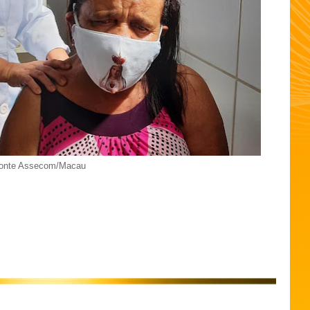
onte Assecom/Macau