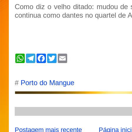
Como diz o velho ditado: mudou de 
continua como dantes no quartel de A
W
T
F
T
E
h
e
a
w
m
a
l
c
i
a
t
e
e
t
i
s
g
b
t
l
A
r
o
e
#
Porto do Mangue
p
a
o
r
p
m
k
Postagem mais recente
Página inici