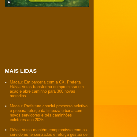
MAIS LIDAS
Macau: Em parceria com a CX, Prefeita
Flávia Veras transforma compromisso em
ação e abre caminho para 300 novas
moradias
Macau: Prefeitura conclui processo seletivo
e prepara reforço da limpeza urbana com
novos servidores e três caminhões
coletores ano 2025
Flávia Veras mantém compromisso com os
servidores terceirizados e reforça gestão de