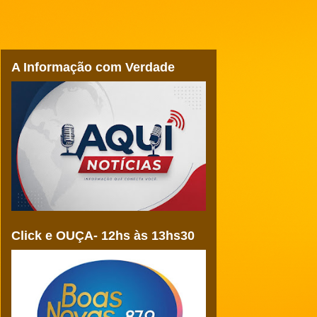
A Informação com Verdade
Click e OUÇA- 12hs às 13hs30