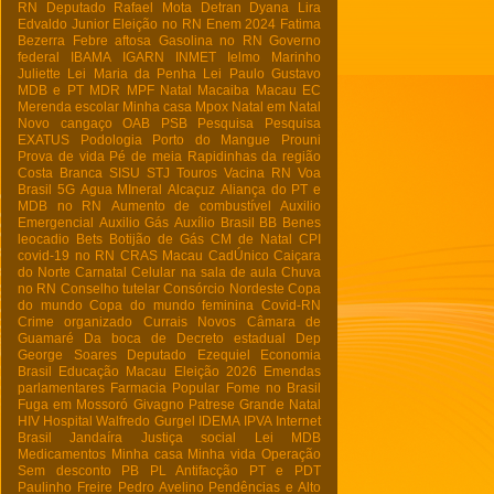
RN
Deputado Rafael Mota
Detran
Dyana Lira
Edvaldo Junior
Eleição no RN
Enem 2024
Fatima
Bezerra
Febre aftosa
Gasolina no RN
Governo
federal
IBAMA
IGARN
INMET
Ielmo Marinho
Juliette
Lei Maria da Penha
Lei Paulo Gustavo
MDB e PT
MDR
MPF Natal
Macaiba
Macau EC
Merenda escolar
Minha casa
Mpox
Natal em Natal
Novo cangaço
OAB
PSB
Pesquisa
Pesquisa
EXATUS
Podologia
Porto do Mangue
Prouni
Prova de vida
Pé de meia
Rapidinhas da região
Costa Branca
SISU
STJ
Touros
Vacina RN
Voa
Brasil
5G
Agua MIneral
Alcaçuz
Aliança do PT e
MDB no RN
Aumento de combustível
Auxilio
Emergencial
Auxilio Gás
Auxílio Brasil
BB
Benes
leocadio
Bets
Botijão de Gás
CM de Natal
CPI
covid-19 no RN
CRAS Macau
CadÚnico
Caiçara
do Norte
Carnatal
Celular na sala de aula
Chuva
no RN
Conselho tutelar
Consórcio Nordeste
Copa
do mundo
Copa do mundo feminina
Covid-RN
Crime organizado
Currais Novos
Câmara de
Guamaré
Da boca de
Decreto estadual
Dep
George Soares
Deputado Ezequiel
Economia
Brasil
Educação Macau
Eleição 2026
Emendas
parlamentares
Farmacia Popular
Fome no Brasil
Fuga em Mossoró
Givagno Patrese
Grande Natal
HIV
Hospital Walfredo Gurgel
IDEMA
IPVA
Internet
Brasil
Jandaíra
Justiça social
Lei
MDB
Medicamentos
Minha casa Minha vida
Operação
Sem desconto
PB
PL Antifacção
PT e PDT
Paulinho Freire
Pedro Avelino
Pendências e Alto