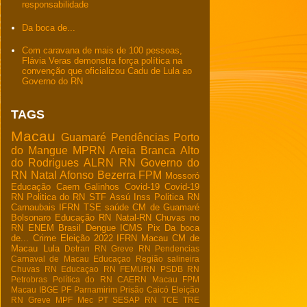
responsabilidade
Da boca de...
Com caravana de mais de 100 pessoas,
Flávia Veras demonstra força política na
convenção que oficializou Cadu de Lula ao
Governo do RN
TAGS
Macau
Guamaré
Pendências
Porto
do Mangue
MPRN
Areia Branca
Alto
do Rodrigues
ALRN
RN
Governo do
RN
Natal
Afonso Bezerra
FPM
Mossoró
Educação
Caern
Galinhos
Covid-19
Covid-19
RN
Politica do RN
STF
Assú
Inss
Politica RN
Carnaubais
IFRN
TSE
saúde
CM de Guamaré
Bolsonaro
Educação RN
Natal-RN
Chuvas no
RN
ENEM
Brasil
Dengue
ICMS
Pix
Da boca
de...
Crime
Eleição 2022
IFRN Macau
CM de
Macau
Lula
Detran RN
Greve RN
Pendencias
Carnaval de Macau
Educaçao
Região salineira
Chuvas RN
Educaçao RN
FEMURN
PSDB RN
Petrobras
Política do RN
CAERN Macau
FPM
Macau
IBGE
PF
Parnamirim
Prisão
Caicó
Eleição
RN
Greve
MPF
Mec
PT
SESAP RN
TCE
TRE