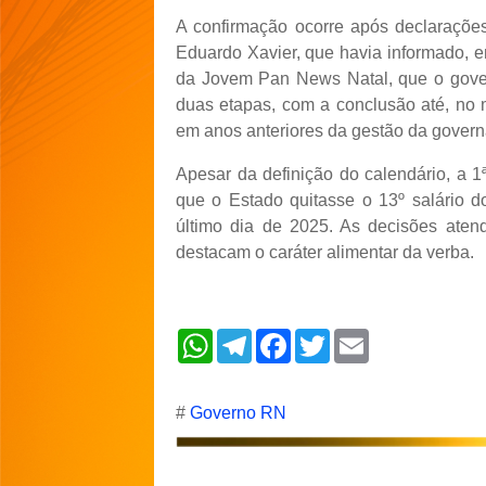
A confirmação ocorre após declarações
Eduardo Xavier, que havia informado, e
da Jovem Pan News Natal, que o gover
duas etapas, com a conclusão até, no 
em anos anteriores da gestão da govern
Apesar da definição do calendário, a 
que o Estado quitasse o 13º salário 
último dia de 2025. As decisões aten
destacam o caráter alimentar da verba.
W
T
F
T
E
h
e
a
w
m
a
l
c
i
a
t
e
e
t
i
s
g
b
t
l
#
Governo RN
A
r
o
e
p
a
o
r
p
m
k