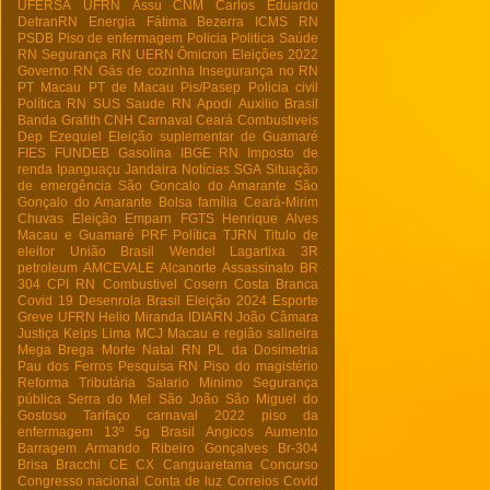
UFERSA
UFRN
Assu
CNM
Carlos Eduardo
DetranRN
Energia
Fátima Bezerra
ICMS RN
PSDB
Piso de enfermagem
Policia
Politica
Saúde
RN
Segurança RN
UERN
Ômicron
Eleições 2022
Governo RN
Gás de cozinha
Insegurança no RN
PT Macau
PT de Macau
Pis/Pasep
Policia civil
Política RN
SUS
Saude RN
Apodi
Auxilio Brasil
Banda Grafith
CNH
Carnaval
Ceará
Combustiveis
Dep Ezequiel
Eleição suplementar de Guamaré
FIES
FUNDEB
Gasolina
IBGE RN
Imposto de
renda
Ipanguaçu
Jandaira
Notícias
SGA
Situação
de emergência
São Goncalo do Amarante
São
Gonçalo do Amarante
Bolsa família
Ceará-Mirim
Chuvas
Eleição
Emparn
FGTS
Henrique Alves
Macau e Guamaré
PRF
Política
TJRN
Titulo de
eleitor
União Brasil
Wendel Lagartixa
3R
petroleum
AMCEVALE
Alcanorte
Assassinato
BR
304
CPI RN
Combustivel
Cosern
Costa Branca
Covid 19
Desenrola Brasil
Eleição 2024
Esporte
Greve UFRN
Helio Miranda
IDIARN
João Câmara
Justiça
Kelps Lima
MCJ
Macau e região salineira
Mega Brega
Morte
Natal RN
PL da Dosimetria
Pau dos Ferros
Pesquisa RN
Piso do magistério
Reforma Tributária
Salario Minimo
Segurança
pública
Serra do Mel
São João
São Miguel do
Gostoso
Tarifaço
carnaval 2022
piso da
enfermagem
13º
5g Brasil
Angicos
Aumento
Barragem Armando Ribeiro Gonçalves
Br-304
Brisa Bracchi
CE
CX
Canguaretama
Concurso
Congresso nacional
Conta de luz
Correios
Covid