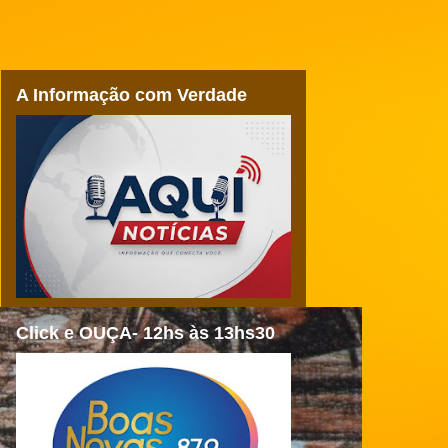
A Informação com Verdade
Click e OUÇA- 12hs às 13hs30