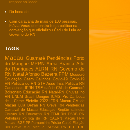
responsabilidade
Da boca de...
Com caravana de mais de 100 pessoas,
Flávia Veras demonstra força política na
convenção que oficializou Cadu de Lula ao
Governo do RN
TAGS
Macau
Guamaré
Pendências
Porto
do Mangue
MPRN
Areia Branca
Alto
do Rodrigues
ALRN
RN
Governo do
RN
Natal
Afonso Bezerra
FPM
Mossoró
Educação
Caern
Galinhos
Covid-19
Covid-19
RN
Politica do RN
STF
Assú
Inss
Politica RN
Carnaubais
IFRN
TSE
saúde
CM de Guamaré
Bolsonaro
Educação RN
Natal-RN
Chuvas no
RN
ENEM
Brasil
Dengue
ICMS
Pix
Da boca
de...
Crime
Eleição 2022
IFRN Macau
CM de
Macau
Lula
Detran RN
Greve RN
Pendencias
Carnaval de Macau
Educaçao
Região salineira
Chuvas RN
Educaçao RN
FEMURN
PSDB RN
Petrobras
Política do RN
CAERN Macau
FPM
Macau
IBGE
PF
Parnamirim
Prisão
Caicó
Eleição
RN
Greve
MPF
Mec
PT
SESAP RN
TCE
TRE