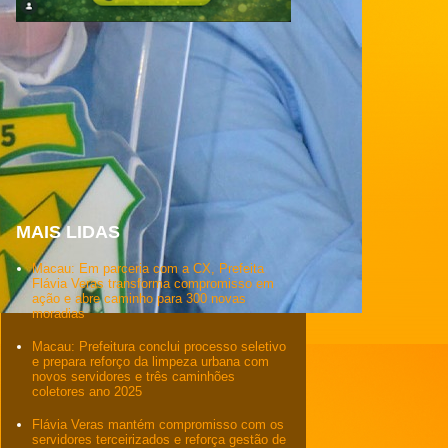
MAIS LIDAS
Macau: Em parceria com a CX, Prefeita
Flávia Veras transforma compromisso em
ação e abre caminho para 300 novas
moradias
Macau: Prefeitura conclui processo seletivo
e prepara reforço da limpeza urbana com
novos servidores e três caminhões
coletores ano 2025
Flávia Veras mantém compromisso com os
servidores terceirizados e reforça gestão de