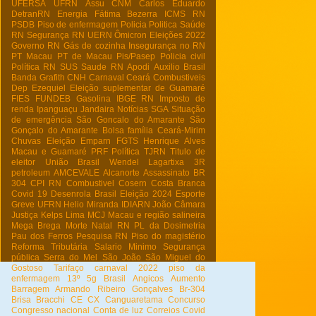
UFERSA
UFRN
Assu
CNM
Carlos Eduardo
DetranRN
Energia
Fátima Bezerra
ICMS RN
PSDB
Piso de enfermagem
Policia
Politica
Saúde
RN
Segurança RN
UERN
Ômicron
Eleições 2022
Governo RN
Gás de cozinha
Insegurança no RN
PT Macau
PT de Macau
Pis/Pasep
Policia civil
Política RN
SUS
Saude RN
Apodi
Auxilio Brasil
Banda Grafith
CNH
Carnaval
Ceará
Combustiveis
Dep Ezequiel
Eleição suplementar de Guamaré
FIES
FUNDEB
Gasolina
IBGE RN
Imposto de
renda
Ipanguaçu
Jandaira
Notícias
SGA
Situação
de emergência
São Goncalo do Amarante
São
Gonçalo do Amarante
Bolsa família
Ceará-Mirim
Chuvas
Eleição
Emparn
FGTS
Henrique Alves
Macau e Guamaré
PRF
Política
TJRN
Titulo de
eleitor
União Brasil
Wendel Lagartixa
3R
petroleum
AMCEVALE
Alcanorte
Assassinato
BR
304
CPI RN
Combustivel
Cosern
Costa Branca
Covid 19
Desenrola Brasil
Eleição 2024
Esporte
Greve UFRN
Helio Miranda
IDIARN
João Câmara
Justiça
Kelps Lima
MCJ
Macau e região salineira
Mega Brega
Morte
Natal RN
PL da Dosimetria
Pau dos Ferros
Pesquisa RN
Piso do magistério
Reforma Tributária
Salario Minimo
Segurança
pública
Serra do Mel
São João
São Miguel do
Gostoso
Tarifaço
carnaval 2022
piso da
enfermagem
13º
5g Brasil
Angicos
Aumento
Barragem Armando Ribeiro Gonçalves
Br-304
Brisa Bracchi
CE
CX
Canguaretama
Concurso
Congresso nacional
Conta de luz
Correios
Covid