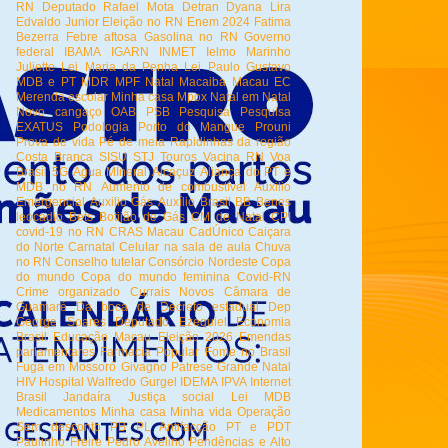
RN
Deputado Rafael Mota
Detran
Dyana Lira
Edvaldo Junior
Eleição no RN
Enem 2024
Fatima
Bezerra
Febre aftosa
Gasolina no RN
Governo
federal
IBAMA
IGARN
INMET
Ielmo Marinho
Juliette
Lei Maria da Penha
Lei Paulo Gustavo
MDB e PT
MDR
MPF Natal
Macaiba
Macau EC
Merenda escolar
Minha casa
Mpox
Natal em Natal
Novo cangaço
OAB
PSB
Pesquisa
Pesquisa
EXATUS
Podologia
Porto do Mangue
Prouni
Prova de vida
Pé de meia
Rapidinhas da região
Costa Branca
SISU
STJ
Touros
Vacina RN
Voa
Brasil
5G
Agua MIneral
Alcaçuz
Aliança do PT e
MDB no RN
Aumento de combustível
Auxilio
Emergencial
Auxilio Gás
Auxílio Brasil
BB
Benes
leocadio
Bets
Botijão de Gás
CM de Natal
CPI
covid-19 no RN
CRAS Macau
CadÚnico
Caiçara
do Norte
Carnatal
Celular na sala de aula
Chuva
no RN
Conselho tutelar
Consórcio Nordeste
Copa
do mundo
Copa do mundo feminina
Covid-RN
Crime organizado
Currais Novos
Câmara de
Guamaré
Da boca de
Decreto estadual
Dep
George Soares
Deputado Ezequiel
Economia
Brasil
Educação Macau
Eleição 2026
Emendas
parlamentares
Farmacia Popular
Fome no Brasil
Fuga em Mossoró
Givagno Patrese
Grande Natal
HIV
Hospital Walfredo Gurgel
IDEMA
IPVA
Internet
Brasil
Jandaíra
Justiça social
Lei
MDB
Medicamentos
Minha casa Minha vida
Operação
Sem desconto
PB
PL Antifacção
PT e PDT
Paulinho Freire
Pedro Avelino
Pendências e Alto