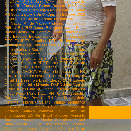
UFERSA
UFRN
Assu
CNM
Carlos Eduardo
DetranRN
Energia
Fátima Bezerra
ICMS RN
PSDB
Piso de enfermagem
Policia
Politica
Saúde
RN
Segurança RN
UERN
Ômicron
Eleições 2022
Governo RN
Gás de cozinha
Insegurança no RN
PT Macau
PT de Macau
Pis/Pasep
Policia civil
Política RN
SUS
Saude RN
Apodi
Auxilio Brasil
Banda Grafith
CNH
Carnaval
Ceará
Combustiveis
Dep Ezequiel
Eleição suplementar de Guamaré
FIES
FUNDEB
Gasolina
IBGE RN
Imposto de
renda
Ipanguaçu
Jandaira
Notícias
SGA
Situação
de emergência
São Goncalo do Amarante
São
Gonçalo do Amarante
Bolsa família
Ceará-Mirim
Chuvas
Eleição
Emparn
FGTS
Henrique Alves
Macau e Guamaré
PRF
Política
TJRN
Titulo de
eleitor
União Brasil
Wendel Lagartixa
3R
petroleum
AMCEVALE
Alcanorte
Assassinato
BR
304
CPI RN
Combustivel
Cosern
Costa Branca
Covid 19
Desenrola Brasil
Eleição 2024
Esporte
Greve UFRN
Helio Miranda
IDIARN
João Câmara
Justiça
Kelps Lima
MCJ
Macau e região salineira
Mega Brega
Morte
Natal RN
PL da Dosimetria
Pau dos Ferros
Pesquisa RN
Piso do magistério
Reforma Tributária
Salario Minimo
Segurança
pública
Serra do Mel
São João
São Miguel do
Gostoso
Tarifaço
carnaval 2022
piso da
enfermagem
13º
5g Brasil
Angicos
Aumento
Barragem Armando Ribeiro Gonçalves
Br-304
Brisa Bracchi
CE
CX
Canguaretama
Concurso
Congresso nacional
Conta de luz
Correios
Covid