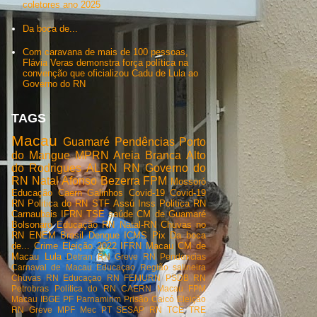
coletores ano 2025
Da boca de...
Com caravana de mais de 100 pessoas,
Flávia Veras demonstra força política na
convenção que oficializou Cadu de Lula ao
Governo do RN
TAGS
Macau
Guamaré
Pendências
Porto
do Mangue
MPRN
Areia Branca
Alto
do Rodrigues
ALRN
RN
Governo do
RN
Natal
Afonso Bezerra
FPM
Mossoró
Educação
Caern
Galinhos
Covid-19
Covid-19
RN
Politica do RN
STF
Assú
Inss
Politica RN
Carnaubais
IFRN
TSE
saúde
CM de Guamaré
Bolsonaro
Educação RN
Natal-RN
Chuvas no
RN
ENEM
Brasil
Dengue
ICMS
Pix
Da boca
de...
Crime
Eleição 2022
IFRN Macau
CM de
Macau
Lula
Detran RN
Greve RN
Pendencias
Carnaval de Macau
Educaçao
Região salineira
Chuvas RN
Educaçao RN
FEMURN
PSDB RN
Petrobras
Política do RN
CAERN Macau
FPM
Macau
IBGE
PF
Parnamirim
Prisão
Caicó
Eleição
RN
Greve
MPF
Mec
PT
SESAP RN
TCE
TRE