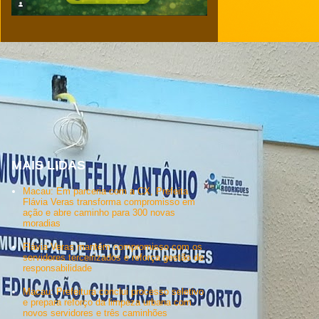
MAIS LIDAS
Macau: Em parceria com a CX, Prefeita
Flávia Veras transforma compromisso em
ação e abre caminho para 300 novas
moradias
Flávia Veras mantém compromisso com os
servidores terceirizados e reforça gestão de
responsabilidade
Macau: Prefeitura conclui processo seletivo
e prepara reforço da limpeza urbana com
novos servidores e três caminhões