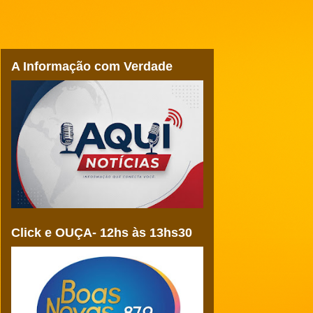
A Informação com Verdade
Click e OUÇA- 12hs às 13hs30