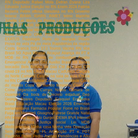
RN
Deputado Rafael Mota
Detran
Dyana Lira
Edvaldo Junior
Eleição no RN
Enem 2024
Fatima
Bezerra
Febre aftosa
Gasolina no RN
Governo
federal
IBAMA
IGARN
INMET
Ielmo Marinho
Juliette
Lei Maria da Penha
Lei Paulo Gustavo
MDB e PT
MDR
MPF Natal
Macaiba
Macau EC
Merenda escolar
Minha casa
Mpox
Natal em Natal
Novo cangaço
OAB
PSB
Pesquisa
Pesquisa
EXATUS
Podologia
Porto do Mangue
Prouni
Prova de vida
Pé de meia
Rapidinhas da região
Costa Branca
SISU
STJ
Touros
Vacina RN
Voa
Brasil
5G
Agua MIneral
Alcaçuz
Aliança do PT e
MDB no RN
Aumento de combustível
Auxilio
Emergencial
Auxilio Gás
Auxílio Brasil
BB
Benes
leocadio
Bets
Botijão de Gás
CM de Natal
CPI
covid-19 no RN
CRAS Macau
CadÚnico
Caiçara
do Norte
Carnatal
Celular na sala de aula
Chuva
no RN
Conselho tutelar
Consórcio Nordeste
Copa
do mundo
Copa do mundo feminina
Covid-RN
Crime organizado
Currais Novos
Câmara de
Guamaré
Da boca de
Decreto estadual
Dep
George Soares
Deputado Ezequiel
Economia
Brasil
Educação Macau
Eleição 2026
Emendas
parlamentares
Farmacia Popular
Fome no Brasil
Fuga em Mossoró
Givagno Patrese
Grande Natal
HIV
Hospital Walfredo Gurgel
IDEMA
IPVA
Internet
Brasil
Jandaíra
Justiça social
Lei
MDB
Medicamentos
Minha casa Minha vida
Operação
Sem desconto
PB
PL Antifacção
PT e PDT
Paulinho Freire
Pedro Avelino
Pendências e Alto