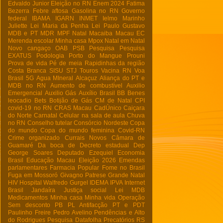
Edvaldo Junior
Eleição no RN
Enem 2024
Fatima
Bezerra
Febre aftosa
Gasolina no RN
Governo
federal
IBAMA
IGARN
INMET
Ielmo Marinho
Juliette
Lei Maria da Penha
Lei Paulo Gustavo
MDB e PT
MDR
MPF Natal
Macaiba
Macau EC
Merenda escolar
Minha casa
Mpox
Natal em Natal
Novo cangaço
OAB
PSB
Pesquisa
Pesquisa
EXATUS
Podologia
Porto do Mangue
Prouni
Prova de vida
Pé de meia
Rapidinhas da região
Costa Branca
SISU
STJ
Touros
Vacina RN
Voa
Brasil
5G
Agua MIneral
Alcaçuz
Aliança do PT e
MDB no RN
Aumento de combustível
Auxilio
Emergencial
Auxilio Gás
Auxílio Brasil
BB
Benes
leocadio
Bets
Botijão de Gás
CM de Natal
CPI
covid-19 no RN
CRAS Macau
CadÚnico
Caiçara
do Norte
Carnatal
Celular na sala de aula
Chuva
no RN
Conselho tutelar
Consórcio Nordeste
Copa
do mundo
Copa do mundo feminina
Covid-RN
Crime organizado
Currais Novos
Câmara de
Guamaré
Da boca de
Decreto estadual
Dep
George Soares
Deputado Ezequiel
Economia
Brasil
Educação Macau
Eleição 2026
Emendas
parlamentares
Farmacia Popular
Fome no Brasil
Fuga em Mossoró
Givagno Patrese
Grande Natal
HIV
Hospital Walfredo Gurgel
IDEMA
IPVA
Internet
Brasil
Jandaíra
Justiça social
Lei
MDB
Medicamentos
Minha casa Minha vida
Operação
Sem desconto
PB
PL Antifacção
PT e PDT
Paulinho Freire
Pedro Avelino
Pendências e Alto
do Rodrigues
Pesquisa Datafolha
Precatórios
RS