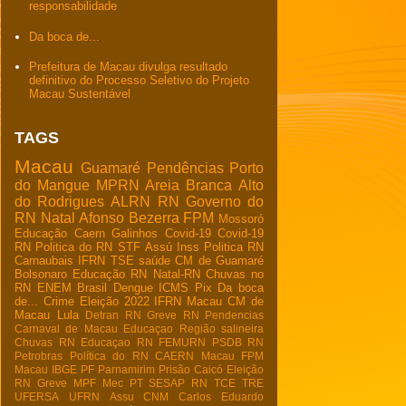
responsabilidade
Da boca de...
Prefeitura de Macau divulga resultado
definitivo do Processo Seletivo do Projeto
Macau Sustentável
TAGS
Macau
Guamaré
Pendências
Porto
do Mangue
MPRN
Areia Branca
Alto
do Rodrigues
ALRN
RN
Governo do
RN
Natal
Afonso Bezerra
FPM
Mossoró
Educação
Caern
Galinhos
Covid-19
Covid-19
RN
Politica do RN
STF
Assú
Inss
Politica RN
Carnaubais
IFRN
TSE
saúde
CM de Guamaré
Bolsonaro
Educação RN
Natal-RN
Chuvas no
RN
ENEM
Brasil
Dengue
ICMS
Pix
Da boca
de...
Crime
Eleição 2022
IFRN Macau
CM de
Macau
Lula
Detran RN
Greve RN
Pendencias
Carnaval de Macau
Educaçao
Região salineira
Chuvas RN
Educaçao RN
FEMURN
PSDB RN
Petrobras
Política do RN
CAERN Macau
FPM
Macau
IBGE
PF
Parnamirim
Prisão
Caicó
Eleição
RN
Greve
MPF
Mec
PT
SESAP RN
TCE
TRE
UFERSA
UFRN
Assu
CNM
Carlos Eduardo