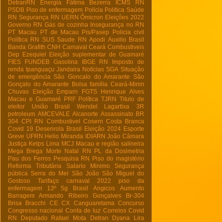
DetranRN
Energia
Fátima Bezerra
ICMS RN
PSDB
Piso de enfermagem
Policia
Politica
Saúde
RN
Segurança RN
UERN
Ômicron
Eleições 2022
Governo RN
Gás de cozinha
Insegurança no RN
PT Macau
PT de Macau
Pis/Pasep
Policia civil
Política RN
SUS
Saude RN
Apodi
Auxilio Brasil
Banda Grafith
CNH
Carnaval
Ceará
Combustiveis
Dep Ezequiel
Eleição suplementar de Guamaré
FIES
FUNDEB
Gasolina
IBGE RN
Imposto de
renda
Ipanguaçu
Jandaira
Notícias
SGA
Situação
de emergência
São Goncalo do Amarante
São
Gonçalo do Amarante
Bolsa família
Ceará-Mirim
Chuvas
Eleição
Emparn
FGTS
Henrique Alves
Macau e Guamaré
PRF
Política
TJRN
Titulo de
eleitor
União Brasil
Wendel Lagartixa
3R
petroleum
AMCEVALE
Alcanorte
Assassinato
BR
304
CPI RN
Combustivel
Cosern
Costa Branca
Covid 19
Desenrola Brasil
Eleição 2024
Esporte
Greve UFRN
Helio Miranda
IDIARN
João Câmara
Justiça
Kelps Lima
MCJ
Macau e região salineira
Mega Brega
Morte
Natal RN
PL da Dosimetria
Pau dos Ferros
Pesquisa RN
Piso do magistério
Reforma Tributária
Salario Minimo
Segurança
pública
Serra do Mel
São João
São Miguel do
Gostoso
Tarifaço
carnaval 2022
piso da
enfermagem
13º
5g Brasil
Angicos
Aumento
Barragem Armando Ribeiro Gonçalves
Br-304
Brisa Bracchi
CE
CX
Canguaretama
Concurso
Congresso nacional
Conta de luz
Correios
Covid
RN
Deputado Rafael Mota
Detran
Dyana Lira