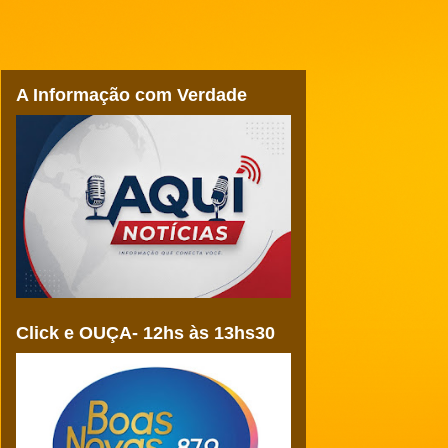
A Informação com Verdade
Click e OUÇA- 12hs às 13hs30