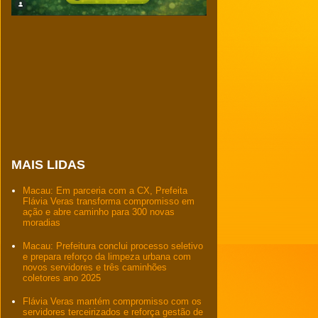
MAIS LIDAS
Macau: Em parceria com a CX, Prefeita
Flávia Veras transforma compromisso em
ação e abre caminho para 300 novas
moradias
Macau: Prefeitura conclui processo seletivo
e prepara reforço da limpeza urbana com
novos servidores e três caminhões
coletores ano 2025
Flávia Veras mantém compromisso com os
servidores terceirizados e reforça gestão de