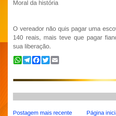
Moral da história
O vereador não quis pagar uma esco
140 reais, mais teve que pagar fia
sua liberação.
W
T
F
T
E
h
e
a
w
m
a
l
c
i
a
t
e
e
t
i
s
g
b
t
l
A
r
o
e
p
a
o
r
p
m
k
Postagem mais recente
Página inici