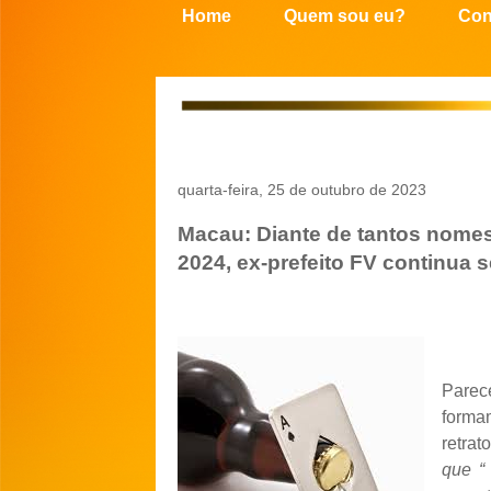
Home
Quem sou eu?
Con
quarta-feira, 25 de outubro de 2023
Macau: Diante de tantos nomes 
2024, ex-prefeito FV continua 
Parec
forma
retra
que “