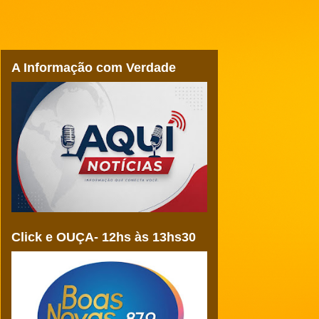
A Informação com Verdade
Click e OUÇA- 12hs às 13hs30