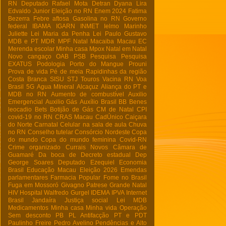
RN
Deputado Rafael Mota
Detran
Dyana Lira
Edvaldo Junior
Eleição no RN
Enem 2024
Fatima
Bezerra
Febre aftosa
Gasolina no RN
Governo
federal
IBAMA
IGARN
INMET
Ielmo Marinho
Juliette
Lei Maria da Penha
Lei Paulo Gustavo
MDB e PT
MDR
MPF Natal
Macaiba
Macau EC
Merenda escolar
Minha casa
Mpox
Natal em Natal
Novo cangaço
OAB
PSB
Pesquisa
Pesquisa
EXATUS
Podologia
Porto do Mangue
Prouni
Prova de vida
Pé de meia
Rapidinhas da região
Costa Branca
SISU
STJ
Touros
Vacina RN
Voa
Brasil
5G
Agua MIneral
Alcaçuz
Aliança do PT e
MDB no RN
Aumento de combustível
Auxilio
Emergencial
Auxilio Gás
Auxílio Brasil
BB
Benes
leocadio
Bets
Botijão de Gás
CM de Natal
CPI
covid-19 no RN
CRAS Macau
CadÚnico
Caiçara
do Norte
Carnatal
Celular na sala de aula
Chuva
no RN
Conselho tutelar
Consórcio Nordeste
Copa
do mundo
Copa do mundo feminina
Covid-RN
Crime organizado
Currais Novos
Câmara de
Guamaré
Da boca de
Decreto estadual
Dep
George Soares
Deputado Ezequiel
Economia
Brasil
Educação Macau
Eleição 2026
Emendas
parlamentares
Farmacia Popular
Fome no Brasil
Fuga em Mossoró
Givagno Patrese
Grande Natal
HIV
Hospital Walfredo Gurgel
IDEMA
IPVA
Internet
Brasil
Jandaíra
Justiça social
Lei
MDB
Medicamentos
Minha casa Minha vida
Operação
Sem desconto
PB
PL Antifacção
PT e PDT
Paulinho Freire
Pedro Avelino
Pendências e Alto