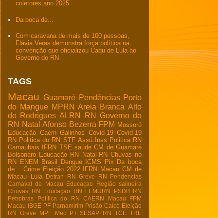
coletores ano 2025
Da boca de...
Com caravana de mais de 100 pessoas,
Flávia Veras demonstra força política na
convenção que oficializou Cadu de Lula ao
Governo do RN
TAGS
Macau
Guamaré
Pendências
Porto
do Mangue
MPRN
Areia Branca
Alto
do Rodrigues
ALRN
RN
Governo do
RN
Natal
Afonso Bezerra
FPM
Mossoró
Educação
Caern
Galinhos
Covid-19
Covid-19
RN
Politica do RN
STF
Assú
Inss
Politica RN
Carnaubais
IFRN
TSE
saúde
CM de Guamaré
Bolsonaro
Educação RN
Natal-RN
Chuvas no
RN
ENEM
Brasil
Dengue
ICMS
Pix
Da boca
de...
Crime
Eleição 2022
IFRN Macau
CM de
Macau
Lula
Detran RN
Greve RN
Pendencias
Carnaval de Macau
Educaçao
Região salineira
Chuvas RN
Educaçao RN
FEMURN
PSDB RN
Petrobras
Política do RN
CAERN Macau
FPM
Macau
IBGE
PF
Parnamirim
Prisão
Caicó
Eleição
RN
Greve
MPF
Mec
PT
SESAP RN
TCE
TRE