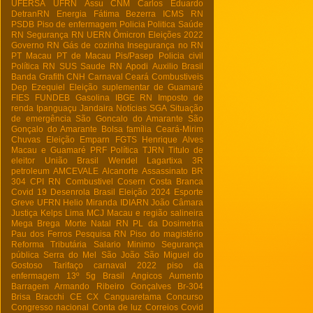
UFERSA
UFRN
Assu
CNM
Carlos Eduardo
DetranRN
Energia
Fátima Bezerra
ICMS RN
PSDB
Piso de enfermagem
Policia
Politica
Saúde
RN
Segurança RN
UERN
Ômicron
Eleições 2022
Governo RN
Gás de cozinha
Insegurança no RN
PT Macau
PT de Macau
Pis/Pasep
Policia civil
Política RN
SUS
Saude RN
Apodi
Auxilio Brasil
Banda Grafith
CNH
Carnaval
Ceará
Combustiveis
Dep Ezequiel
Eleição suplementar de Guamaré
FIES
FUNDEB
Gasolina
IBGE RN
Imposto de
renda
Ipanguaçu
Jandaira
Notícias
SGA
Situação
de emergência
São Goncalo do Amarante
São
Gonçalo do Amarante
Bolsa família
Ceará-Mirim
Chuvas
Eleição
Emparn
FGTS
Henrique Alves
Macau e Guamaré
PRF
Política
TJRN
Titulo de
eleitor
União Brasil
Wendel Lagartixa
3R
petroleum
AMCEVALE
Alcanorte
Assassinato
BR
304
CPI RN
Combustivel
Cosern
Costa Branca
Covid 19
Desenrola Brasil
Eleição 2024
Esporte
Greve UFRN
Helio Miranda
IDIARN
João Câmara
Justiça
Kelps Lima
MCJ
Macau e região salineira
Mega Brega
Morte
Natal RN
PL da Dosimetria
Pau dos Ferros
Pesquisa RN
Piso do magistério
Reforma Tributária
Salario Minimo
Segurança
pública
Serra do Mel
São João
São Miguel do
Gostoso
Tarifaço
carnaval 2022
piso da
enfermagem
13º
5g Brasil
Angicos
Aumento
Barragem Armando Ribeiro Gonçalves
Br-304
Brisa Bracchi
CE
CX
Canguaretama
Concurso
Congresso nacional
Conta de luz
Correios
Covid