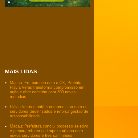
MAIS LIDAS
Macau: Em parceria com a CX, Prefeita
Flávia Veras transforma compromisso em
ação e abre caminho para 300 novas
moradias
Flávia Veras mantém compromisso com os
servidores terceirizados e reforça gestão de
responsabilidade
Macau: Prefeitura conclui processo seletivo
e prepara reforço da limpeza urbana com
novos servidores e três caminhões