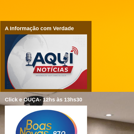
A Informação com Verdade
Click e OUÇA- 12hs às 13hs30