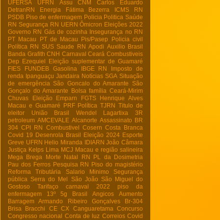
UFERSA
UFRN
Assu
CNM
Carlos Eduardo
DetranRN
Energia
Fátima Bezerra
ICMS RN
PSDB
Piso de enfermagem
Policia
Politica
Saúde
RN
Segurança RN
UERN
Ômicron
Eleições 2022
Governo RN
Gás de cozinha
Insegurança no RN
PT Macau
PT de Macau
Pis/Pasep
Policia civil
Política RN
SUS
Saude RN
Apodi
Auxilio Brasil
Banda Grafith
CNH
Carnaval
Ceará
Combustiveis
Dep Ezequiel
Eleição suplementar de Guamaré
FIES
FUNDEB
Gasolina
IBGE RN
Imposto de
renda
Ipanguaçu
Jandaira
Notícias
SGA
Situação
de emergência
São Goncalo do Amarante
São
Gonçalo do Amarante
Bolsa família
Ceará-Mirim
Chuvas
Eleição
Emparn
FGTS
Henrique Alves
Macau e Guamaré
PRF
Política
TJRN
Titulo de
eleitor
União Brasil
Wendel Lagartixa
3R
petroleum
AMCEVALE
Alcanorte
Assassinato
BR
304
CPI RN
Combustivel
Cosern
Costa Branca
Covid 19
Desenrola Brasil
Eleição 2024
Esporte
Greve UFRN
Helio Miranda
IDIARN
João Câmara
Justiça
Kelps Lima
MCJ
Macau e região salineira
Mega Brega
Morte
Natal RN
PL da Dosimetria
Pau dos Ferros
Pesquisa RN
Piso do magistério
Reforma Tributária
Salario Minimo
Segurança
pública
Serra do Mel
São João
São Miguel do
Gostoso
Tarifaço
carnaval 2022
piso da
enfermagem
13º
5g Brasil
Angicos
Aumento
Barragem Armando Ribeiro Gonçalves
Br-304
Brisa Bracchi
CE
CX
Canguaretama
Concurso
Congresso nacional
Conta de luz
Correios
Covid