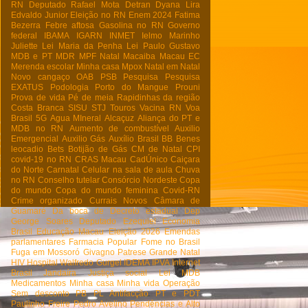
RN
Deputado Rafael Mota
Detran
Dyana Lira
Edvaldo Junior
Eleição no RN
Enem 2024
Fatima
Bezerra
Febre aftosa
Gasolina no RN
Governo
federal
IBAMA
IGARN
INMET
Ielmo Marinho
Juliette
Lei Maria da Penha
Lei Paulo Gustavo
MDB e PT
MDR
MPF Natal
Macaiba
Macau EC
Merenda escolar
Minha casa
Mpox
Natal em Natal
Novo cangaço
OAB
PSB
Pesquisa
Pesquisa
EXATUS
Podologia
Porto do Mangue
Prouni
Prova de vida
Pé de meia
Rapidinhas da região
Costa Branca
SISU
STJ
Touros
Vacina RN
Voa
Brasil
5G
Agua MIneral
Alcaçuz
Aliança do PT e
MDB no RN
Aumento de combustível
Auxilio
Emergencial
Auxilio Gás
Auxílio Brasil
BB
Benes
leocadio
Bets
Botijão de Gás
CM de Natal
CPI
covid-19 no RN
CRAS Macau
CadÚnico
Caiçara
do Norte
Carnatal
Celular na sala de aula
Chuva
no RN
Conselho tutelar
Consórcio Nordeste
Copa
do mundo
Copa do mundo feminina
Covid-RN
Crime organizado
Currais Novos
Câmara de
Guamaré
Da boca de
Decreto estadual
Dep
George Soares
Deputado Ezequiel
Economia
Brasil
Educação Macau
Eleição 2026
Emendas
parlamentares
Farmacia Popular
Fome no Brasil
Fuga em Mossoró
Givagno Patrese
Grande Natal
HIV
Hospital Walfredo Gurgel
IDEMA
IPVA
Internet
Brasil
Jandaíra
Justiça social
Lei
MDB
Medicamentos
Minha casa Minha vida
Operação
Sem desconto
PB
PL Antifacção
PT e PDT
Paulinho Freire
Pedro Avelino
Pendências e Alto