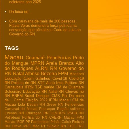
coletores ano 2025
Da boca de...
Com caravana de mais de 100 pessoas,
Flávia Veras demonstra força política na
convenção que oficializou Cadu de Lula ao
Governo do RN
TAGS
Macau
Guamaré
Pendências
Porto
do Mangue
MPRN
Areia Branca
Alto
do Rodrigues
ALRN
RN
Governo do
RN
Natal
Afonso Bezerra
FPM
Mossoró
Educação
Caern
Galinhos
Covid-19
Covid-19
RN
Politica do RN
STF
Assú
Inss
Politica RN
Carnaubais
IFRN
TSE
saúde
CM de Guamaré
Bolsonaro
Educação RN
Natal-RN
Chuvas no
RN
ENEM
Brasil
Dengue
ICMS
Pix
Da boca
de...
Crime
Eleição 2022
IFRN Macau
CM de
Macau
Lula
Detran RN
Greve RN
Pendencias
Carnaval de Macau
Educaçao
Região salineira
Chuvas RN
Educaçao RN
FEMURN
PSDB RN
Petrobras
Política do RN
CAERN Macau
FPM
Macau
IBGE
PF
Parnamirim
Prisão
Caicó
Eleição
RN
Greve
MPF
Mec
PT
SESAP RN
TCE
TRE