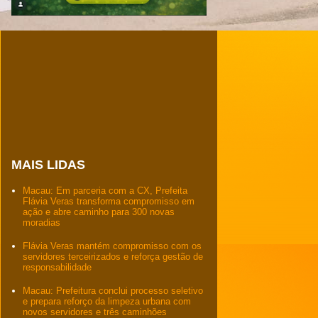
MAIS LIDAS
Macau: Em parceria com a CX, Prefeita
Flávia Veras transforma compromisso em
ação e abre caminho para 300 novas
moradias
Flávia Veras mantém compromisso com os
servidores terceirizados e reforça gestão de
responsabilidade
Macau: Prefeitura conclui processo seletivo
e prepara reforço da limpeza urbana com
novos servidores e três caminhões