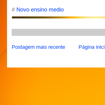
s
g
b
t
l
A
r
o
e
#
Novo ensino medio
p
a
o
r
p
m
k
Postagem mais recente
Página inici