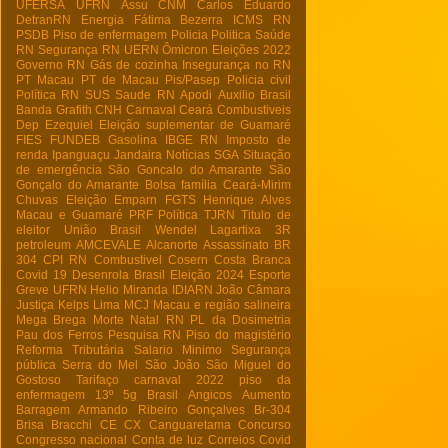
UFERSA
UFRN
Assu
CNM
Carlos Eduardo
DetranRN
Energia
Fátima Bezerra
ICMS RN
PSDB
Piso de enfermagem
Policia
Politica
Saúde
RN
Segurança RN
UERN
Ômicron
Eleições 2022
Governo RN
Gás de cozinha
Insegurança no RN
PT Macau
PT de Macau
Pis/Pasep
Policia civil
Política RN
SUS
Saude RN
Apodi
Auxilio Brasil
Banda Grafith
CNH
Carnaval
Ceará
Combustiveis
Dep Ezequiel
Eleição suplementar de Guamaré
FIES
FUNDEB
Gasolina
IBGE RN
Imposto de
renda
Ipanguaçu
Jandaira
Notícias
SGA
Situação
de emergência
São Goncalo do Amarante
São
Gonçalo do Amarante
Bolsa família
Ceará-Mirim
Chuvas
Eleição
Emparn
FGTS
Henrique Alves
Macau e Guamaré
PRF
Política
TJRN
Titulo de
eleitor
União Brasil
Wendel Lagartixa
3R
petroleum
AMCEVALE
Alcanorte
Assassinato
BR
304
CPI RN
Combustivel
Cosern
Costa Branca
Covid 19
Desenrola Brasil
Eleição 2024
Esporte
Greve UFRN
Helio Miranda
IDIARN
João Câmara
Justiça
Kelps Lima
MCJ
Macau e região salineira
Mega Brega
Morte
Natal RN
PL da Dosimetria
Pau dos Ferros
Pesquisa RN
Piso do magistério
Reforma Tributária
Salario Minimo
Segurança
pública
Serra do Mel
São João
São Miguel do
Gostoso
Tarifaço
carnaval 2022
piso da
enfermagem
13º
5g Brasil
Angicos
Aumento
Barragem Armando Ribeiro Gonçalves
Br-304
Brisa Bracchi
CE
CX
Canguaretama
Concurso
Congresso nacional
Conta de luz
Correios
Covid