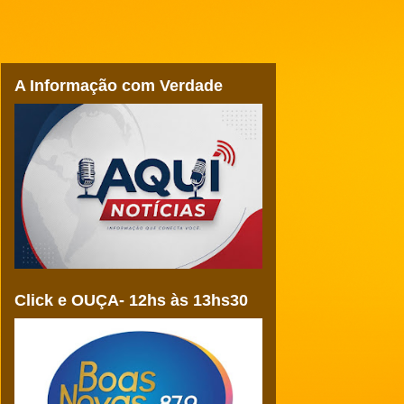
A Informação com Verdade
Click e OUÇA- 12hs às 13hs30