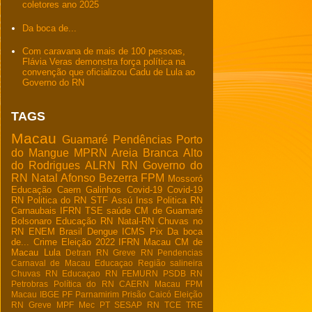
coletores ano 2025
Da boca de...
Com caravana de mais de 100 pessoas,
Flávia Veras demonstra força política na
convenção que oficializou Cadu de Lula ao
Governo do RN
TAGS
Macau
Guamaré
Pendências
Porto
do Mangue
MPRN
Areia Branca
Alto
do Rodrigues
ALRN
RN
Governo do
RN
Natal
Afonso Bezerra
FPM
Mossoró
Educação
Caern
Galinhos
Covid-19
Covid-19
RN
Politica do RN
STF
Assú
Inss
Politica RN
Carnaubais
IFRN
TSE
saúde
CM de Guamaré
Bolsonaro
Educação RN
Natal-RN
Chuvas no
RN
ENEM
Brasil
Dengue
ICMS
Pix
Da boca
de...
Crime
Eleição 2022
IFRN Macau
CM de
Macau
Lula
Detran RN
Greve RN
Pendencias
Carnaval de Macau
Educaçao
Região salineira
Chuvas RN
Educaçao RN
FEMURN
PSDB RN
Petrobras
Política do RN
CAERN Macau
FPM
Macau
IBGE
PF
Parnamirim
Prisão
Caicó
Eleição
RN
Greve
MPF
Mec
PT
SESAP RN
TCE
TRE