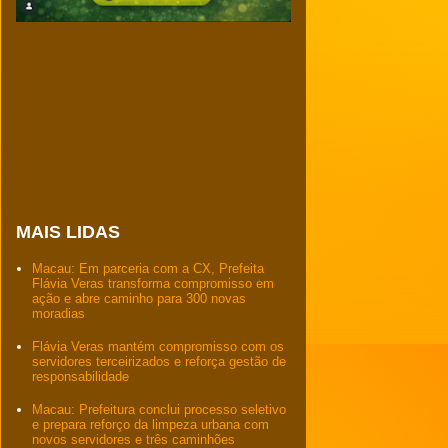
MAIS LIDAS
Macau: Em parceria com a CX, Prefeita
Flávia Veras transforma compromisso em
ação e abre caminho para 300 novas
moradias
Flávia Veras mantém compromisso com os
servidores terceirizados e reforça gestão de
responsabilidade
Macau: Prefeitura conclui processo seletivo
e prepara reforço da limpeza urbana com
novos servidores e três caminhões