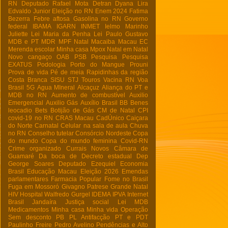
RN
Deputado Rafael Mota
Detran
Dyana Lira
Edvaldo Junior
Eleição no RN
Enem 2024
Fatima
Bezerra
Febre aftosa
Gasolina no RN
Governo
federal
IBAMA
IGARN
INMET
Ielmo Marinho
Juliette
Lei Maria da Penha
Lei Paulo Gustavo
MDB e PT
MDR
MPF Natal
Macaiba
Macau EC
Merenda escolar
Minha casa
Mpox
Natal em Natal
Novo cangaço
OAB
PSB
Pesquisa
Pesquisa
EXATUS
Podologia
Porto do Mangue
Prouni
Prova de vida
Pé de meia
Rapidinhas da região
Costa Branca
SISU
STJ
Touros
Vacina RN
Voa
Brasil
5G
Agua MIneral
Alcaçuz
Aliança do PT e
MDB no RN
Aumento de combustível
Auxilio
Emergencial
Auxilio Gás
Auxílio Brasil
BB
Benes
leocadio
Bets
Botijão de Gás
CM de Natal
CPI
covid-19 no RN
CRAS Macau
CadÚnico
Caiçara
do Norte
Carnatal
Celular na sala de aula
Chuva
no RN
Conselho tutelar
Consórcio Nordeste
Copa
do mundo
Copa do mundo feminina
Covid-RN
Crime organizado
Currais Novos
Câmara de
Guamaré
Da boca de
Decreto estadual
Dep
George Soares
Deputado Ezequiel
Economia
Brasil
Educação Macau
Eleição 2026
Emendas
parlamentares
Farmacia Popular
Fome no Brasil
Fuga em Mossoró
Givagno Patrese
Grande Natal
HIV
Hospital Walfredo Gurgel
IDEMA
IPVA
Internet
Brasil
Jandaíra
Justiça social
Lei
MDB
Medicamentos
Minha casa Minha vida
Operação
Sem desconto
PB
PL Antifacção
PT e PDT
Paulinho Freire
Pedro Avelino
Pendências e Alto