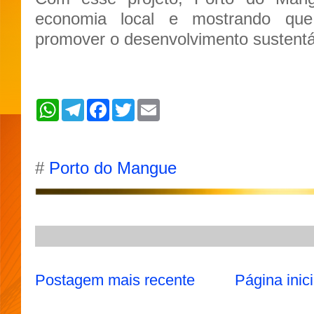
economia local e mostrando qu
promover o desenvolvimento sustentá
W
T
F
T
E
h
e
a
w
m
a
l
c
i
a
t
e
e
t
i
s
g
b
t
l
A
r
o
e
#
Porto do Mangue
p
a
o
r
p
m
k
Postagem mais recente
Página inici