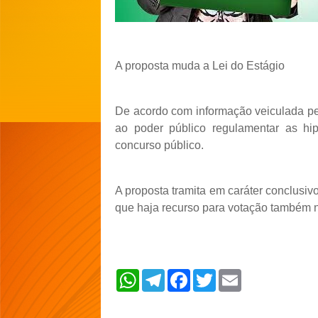
A proposta muda a Lei do Estágio
De acordo com informação veiculada pel
ao poder público regulamentar as hi
concurso público.
A proposta tramita em caráter conclusiv
que haja recurso para votação também 
W
T
F
T
E
h
e
a
w
m
a
l
c
i
a
t
e
e
t
i