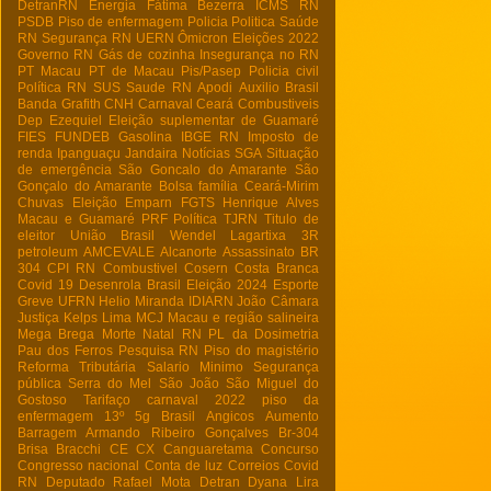
DetranRN
Energia
Fátima Bezerra
ICMS RN
PSDB
Piso de enfermagem
Policia
Politica
Saúde
RN
Segurança RN
UERN
Ômicron
Eleições 2022
Governo RN
Gás de cozinha
Insegurança no RN
PT Macau
PT de Macau
Pis/Pasep
Policia civil
Política RN
SUS
Saude RN
Apodi
Auxilio Brasil
Banda Grafith
CNH
Carnaval
Ceará
Combustiveis
Dep Ezequiel
Eleição suplementar de Guamaré
FIES
FUNDEB
Gasolina
IBGE RN
Imposto de
renda
Ipanguaçu
Jandaira
Notícias
SGA
Situação
de emergência
São Goncalo do Amarante
São
Gonçalo do Amarante
Bolsa família
Ceará-Mirim
Chuvas
Eleição
Emparn
FGTS
Henrique Alves
Macau e Guamaré
PRF
Política
TJRN
Titulo de
eleitor
União Brasil
Wendel Lagartixa
3R
petroleum
AMCEVALE
Alcanorte
Assassinato
BR
304
CPI RN
Combustivel
Cosern
Costa Branca
Covid 19
Desenrola Brasil
Eleição 2024
Esporte
Greve UFRN
Helio Miranda
IDIARN
João Câmara
Justiça
Kelps Lima
MCJ
Macau e região salineira
Mega Brega
Morte
Natal RN
PL da Dosimetria
Pau dos Ferros
Pesquisa RN
Piso do magistério
Reforma Tributária
Salario Minimo
Segurança
pública
Serra do Mel
São João
São Miguel do
Gostoso
Tarifaço
carnaval 2022
piso da
enfermagem
13º
5g Brasil
Angicos
Aumento
Barragem Armando Ribeiro Gonçalves
Br-304
Brisa Bracchi
CE
CX
Canguaretama
Concurso
Congresso nacional
Conta de luz
Correios
Covid
RN
Deputado Rafael Mota
Detran
Dyana Lira