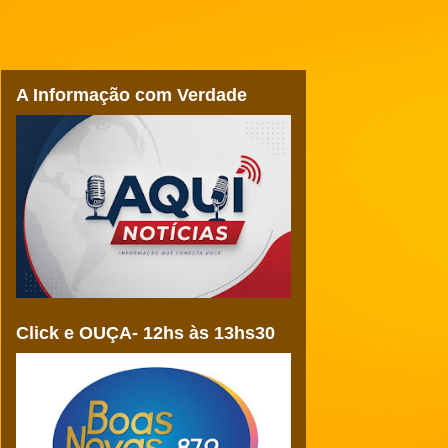
A Informação com Verdade
Click e OUÇA- 12hs às 13hs30