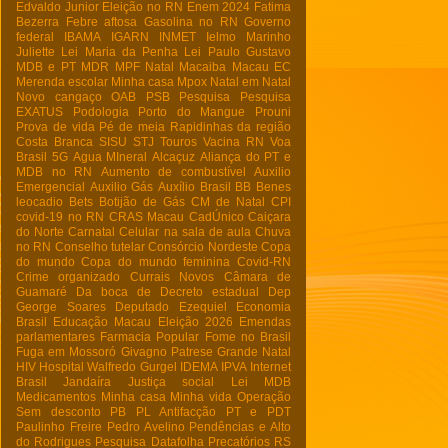
Edvaldo Junior
Eleição no RN
Enem 2024
Fatima
Bezerra
Febre aftosa
Gasolina no RN
Governo
federal
IBAMA
IGARN
INMET
Ielmo Marinho
Juliette
Lei Maria da Penha
Lei Paulo Gustavo
MDB e PT
MDR
MPF Natal
Macaiba
Macau EC
Merenda escolar
Minha casa
Mpox
Natal em Natal
Novo cangaço
OAB
PSB
Pesquisa
Pesquisa
EXATUS
Podologia
Porto do Mangue
Prouni
Prova de vida
Pé de meia
Rapidinhas da região
Costa Branca
SISU
STJ
Touros
Vacina RN
Voa
Brasil
5G
Agua MIneral
Alcaçuz
Aliança do PT e
MDB no RN
Aumento de combustível
Auxilio
Emergencial
Auxilio Gás
Auxílio Brasil
BB
Benes
leocadio
Bets
Botijão de Gás
CM de Natal
CPI
covid-19 no RN
CRAS Macau
CadÚnico
Caiçara
do Norte
Carnatal
Celular na sala de aula
Chuva
no RN
Conselho tutelar
Consórcio Nordeste
Copa
do mundo
Copa do mundo feminina
Covid-RN
Crime organizado
Currais Novos
Câmara de
Guamaré
Da boca de
Decreto estadual
Dep
George Soares
Deputado Ezequiel
Economia
Brasil
Educação Macau
Eleição 2026
Emendas
parlamentares
Farmacia Popular
Fome no Brasil
Fuga em Mossoró
Givagno Patrese
Grande Natal
HIV
Hospital Walfredo Gurgel
IDEMA
IPVA
Internet
Brasil
Jandaíra
Justiça social
Lei
MDB
Medicamentos
Minha casa Minha vida
Operação
Sem desconto
PB
PL Antifacção
PT e PDT
Paulinho Freire
Pedro Avelino
Pendências e Alto
do Rodrigues
Pesquisa Datafolha
Precatórios
RS