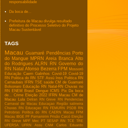
responsabilidade
Da boca de...
Prefeitura de Macau divulga resultado
definitivo do Processo Seletivo do Projeto
Macau Sustentável
TAGS
Macau
Guamaré
Pendências
Porto
do Mangue
MPRN
Areia Branca
Alto
do Rodrigues
ALRN
RN
Governo do
RN
Natal
Afonso Bezerra
FPM
Mossoró
Educação
Caern
Galinhos
Covid-19
Covid-19
RN
Politica do RN
STF
Assú
Inss
Politica RN
Carnaubais
IFRN
TSE
saúde
CM de Guamaré
Bolsonaro
Educação RN
Natal-RN
Chuvas no
RN
ENEM
Brasil
Dengue
ICMS
Pix
Da boca
de...
Crime
Eleição 2022
IFRN Macau
CM de
Macau
Lula
Detran RN
Greve RN
Pendencias
Carnaval de Macau
Educaçao
Região salineira
Chuvas RN
Educaçao RN
FEMURN
PSDB RN
Petrobras
Política do RN
CAERN Macau
FPM
Macau
IBGE
PF
Parnamirim
Prisão
Caicó
Eleição
RN
Greve
MPF
Mec
PT
SESAP RN
TCE
TRE
UFERSA
UFRN
Assu
CNM
Carlos Eduardo