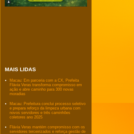
MAIS LIDAS
Macau: Em parceria com a CX, Prefeita
Flávia Veras transforma compromisso em
ação e abre caminho para 300 novas
moradias
Macau: Prefeitura conclui processo seletivo
e prepara reforço da limpeza urbana com
novos servidores e três caminhões
coletores ano 2025
Flávia Veras mantém compromisso com os
servidores terceirizados e reforça gestão de