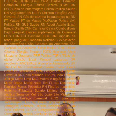
UFERSA
UFRN
Assu
CNM
Carlos Eduardo
DetranRN
Energia
Fátima Bezerra
ICMS RN
PSDB
Piso de enfermagem
Policia
Politica
Saúde
RN
Segurança RN
UERN
Ômicron
Eleições 2022
Governo RN
Gás de cozinha
Insegurança no RN
PT Macau
PT de Macau
Pis/Pasep
Policia civil
Política RN
SUS
Saude RN
Apodi
Auxilio Brasil
Banda Grafith
CNH
Carnaval
Ceará
Combustiveis
Dep Ezequiel
Eleição suplementar de Guamaré
FIES
FUNDEB
Gasolina
IBGE RN
Imposto de
renda
Ipanguaçu
Jandaira
Notícias
SGA
Situação
de emergência
São Goncalo do Amarante
São
Gonçalo do Amarante
Bolsa família
Ceará-Mirim
Chuvas
Eleição
Emparn
FGTS
Henrique Alves
Macau e Guamaré
PRF
Política
TJRN
Titulo de
eleitor
União Brasil
Wendel Lagartixa
3R
petroleum
AMCEVALE
Alcanorte
Assassinato
BR
304
CPI RN
Combustivel
Cosern
Costa Branca
Covid 19
Desenrola Brasil
Eleição 2024
Esporte
Greve UFRN
Helio Miranda
IDIARN
João Câmara
Justiça
Kelps Lima
MCJ
Macau e região salineira
Mega Brega
Morte
Natal RN
PL da Dosimetria
Pau dos Ferros
Pesquisa RN
Piso do magistério
Reforma Tributária
Salario Minimo
Segurança
pública
Serra do Mel
São João
São Miguel do
Gostoso
Tarifaço
carnaval 2022
piso da
enfermagem
13º
5g Brasil
Angicos
Aumento
Barragem Armando Ribeiro Gonçalves
Br-304
Brisa Bracchi
CE
CX
Canguaretama
Concurso
Congresso nacional
Conta de luz
Correios
Covid