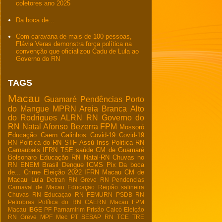
coletores ano 2025
Da boca de...
Com caravana de mais de 100 pessoas,
Flávia Veras demonstra força política na
convenção que oficializou Cadu de Lula ao
Governo do RN
TAGS
Macau
Guamaré
Pendências
Porto
do Mangue
MPRN
Areia Branca
Alto
do Rodrigues
ALRN
RN
Governo do
RN
Natal
Afonso Bezerra
FPM
Mossoró
Educação
Caern
Galinhos
Covid-19
Covid-19
RN
Politica do RN
STF
Assú
Inss
Politica RN
Carnaubais
IFRN
TSE
saúde
CM de Guamaré
Bolsonaro
Educação RN
Natal-RN
Chuvas no
RN
ENEM
Brasil
Dengue
ICMS
Pix
Da boca
de...
Crime
Eleição 2022
IFRN Macau
CM de
Macau
Lula
Detran RN
Greve RN
Pendencias
Carnaval de Macau
Educaçao
Região salineira
Chuvas RN
Educaçao RN
FEMURN
PSDB RN
Petrobras
Política do RN
CAERN Macau
FPM
Macau
IBGE
PF
Parnamirim
Prisão
Caicó
Eleição
RN
Greve
MPF
Mec
PT
SESAP RN
TCE
TRE