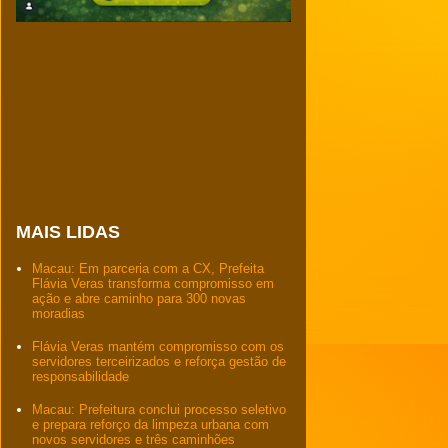
MAIS LIDAS
Macau: Em parceria com a CX, Prefeita
Flávia Veras transforma compromisso em
ação e abre caminho para 300 novas
moradias
Flávia Veras mantém compromisso com os
servidores terceirizados e reforça gestão de
responsabilidade
Macau: Prefeitura conclui processo seletivo
e prepara reforço da limpeza urbana com
novos servidores e três caminhões