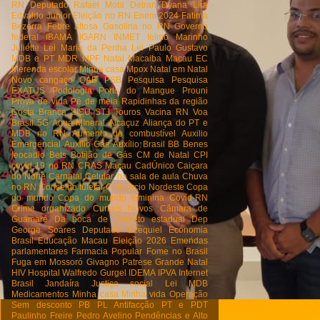
RN
Deputado Rafael Mota
Detran
Dyana Lira
Edvaldo Junior
Eleição no RN
Enem 2024
Fatima
Bezerra
Febre aftosa
Gasolina no RN
Governo
federal
IBAMA
IGARN
INMET
Ielmo Marinho
Juliette
Lei Maria da Penha
Lei Paulo Gustavo
MDB e PT
MDR
MPF Natal
Macaiba
Macau EC
Merenda escolar
Minha casa
Mpox
Natal em Natal
Novo cangaço
OAB
PSB
Pesquisa
Pesquisa
EXATUS
Podologia
Porto do Mangue
Prouni
Prova de vida
Pé de meia
Rapidinhas da região
Costa Branca
SISU
STJ
Touros
Vacina RN
Voa
Brasil
5G
Agua MIneral
Alcaçuz
Aliança do PT e
MDB no RN
Aumento de combustível
Auxilio
Emergencial
Auxilio Gás
Auxílio Brasil
BB
Benes
leocadio
Bets
Botijão de Gás
CM de Natal
CPI
covid-19 no RN
CRAS Macau
CadÚnico
Caiçara
do Norte
Carnatal
Celular na sala de aula
Chuva
no RN
Conselho tutelar
Consórcio Nordeste
Copa
do mundo
Copa do mundo feminina
Covid-RN
Crime organizado
Currais Novos
Câmara de
Guamaré
Da boca de
Decreto estadual
Dep
George Soares
Deputado Ezequiel
Economia
Brasil
Educação Macau
Eleição 2026
Emendas
parlamentares
Farmacia Popular
Fome no Brasil
Fuga em Mossoró
Givagno Patrese
Grande Natal
HIV
Hospital Walfredo Gurgel
IDEMA
IPVA
Internet
Brasil
Jandaíra
Justiça social
Lei
MDB
Medicamentos
Minha casa Minha vida
Operação
Sem desconto
PB
PL Antifacção
PT e PDT
Paulinho Freire
Pedro Avelino
Pendências e Alto