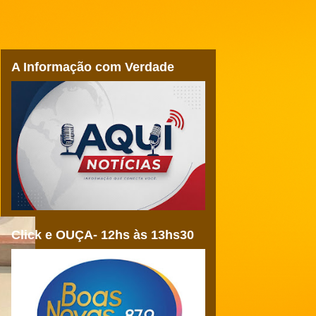
A Informação com Verdade
Click e OUÇA- 12hs às 13hs30