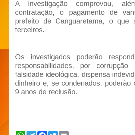
A investigação comprovou, alé
contratação, o pagamento de van
prefeito de Canguaretama, o que 
terceiros.
Os investigados poderão respon
responsabilidades, por corrupção 
falsidade ideológica, dispensa indevi
dinheiro e, se condenados, poderão 
9 anos de reclusão.
W
T
F
T
E