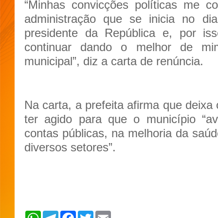
“Minhas convicções políticas me c
administração que se inicia no di
presidente da República e, por is
continuar dando o melhor de mi
municipal”, diz a carta de renúncia.
Na carta, a prefeita afirma que deixa
ter agido para que o município “av
contas públicas, na melhoria da saú
diversos setores”.
W
T
F
T
E