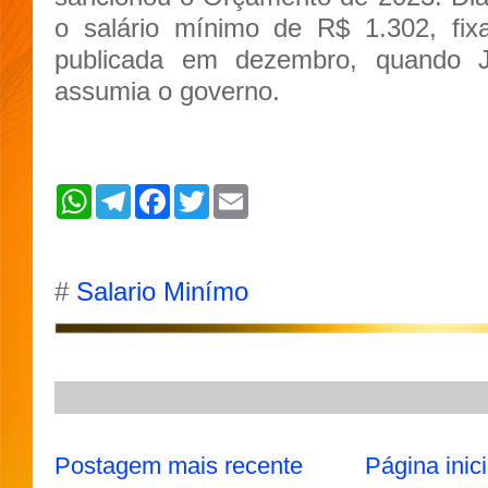
o salário mínimo de R$ 1.302, fix
publicada em dezembro, quando J
assumia o governo.
W
T
F
T
E
h
e
a
w
m
a
l
c
i
a
t
e
e
t
i
s
g
b
t
l
A
r
o
e
#
Salario Minímo
p
a
o
r
p
m
k
Postagem mais recente
Página inici