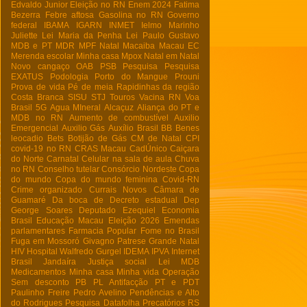
Edvaldo Junior
Eleição no RN
Enem 2024
Fatima
Bezerra
Febre aftosa
Gasolina no RN
Governo
federal
IBAMA
IGARN
INMET
Ielmo Marinho
Juliette
Lei Maria da Penha
Lei Paulo Gustavo
MDB e PT
MDR
MPF Natal
Macaiba
Macau EC
Merenda escolar
Minha casa
Mpox
Natal em Natal
Novo cangaço
OAB
PSB
Pesquisa
Pesquisa
EXATUS
Podologia
Porto do Mangue
Prouni
Prova de vida
Pé de meia
Rapidinhas da região
Costa Branca
SISU
STJ
Touros
Vacina RN
Voa
Brasil
5G
Agua MIneral
Alcaçuz
Aliança do PT e
MDB no RN
Aumento de combustível
Auxilio
Emergencial
Auxilio Gás
Auxílio Brasil
BB
Benes
leocadio
Bets
Botijão de Gás
CM de Natal
CPI
covid-19 no RN
CRAS Macau
CadÚnico
Caiçara
do Norte
Carnatal
Celular na sala de aula
Chuva
no RN
Conselho tutelar
Consórcio Nordeste
Copa
do mundo
Copa do mundo feminina
Covid-RN
Crime organizado
Currais Novos
Câmara de
Guamaré
Da boca de
Decreto estadual
Dep
George Soares
Deputado Ezequiel
Economia
Brasil
Educação Macau
Eleição 2026
Emendas
parlamentares
Farmacia Popular
Fome no Brasil
Fuga em Mossoró
Givagno Patrese
Grande Natal
HIV
Hospital Walfredo Gurgel
IDEMA
IPVA
Internet
Brasil
Jandaíra
Justiça social
Lei
MDB
Medicamentos
Minha casa Minha vida
Operação
Sem desconto
PB
PL Antifacção
PT e PDT
Paulinho Freire
Pedro Avelino
Pendências e Alto
do Rodrigues
Pesquisa Datafolha
Precatórios
RS