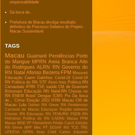
responsabilidade
Da boca de...
Prefeitura de Macau divulga resultado
definitivo do Processo Seletivo do Projeto
Macau Sustentável
TAGS
Macau
Guamaré
Pendências
Porto
do Mangue
MPRN
Areia Branca
Alto
do Rodrigues
ALRN
RN
Governo do
RN
Natal
Afonso Bezerra
FPM
Mossoró
Educação
Caern
Galinhos
Covid-19
Covid-19
RN
Politica do RN
STF
Assú
Inss
Politica RN
Carnaubais
IFRN
TSE
saúde
CM de Guamaré
Bolsonaro
Educação RN
Natal-RN
Chuvas no
RN
ENEM
Brasil
Dengue
ICMS
Pix
Da boca
de...
Crime
Eleição 2022
IFRN Macau
CM de
Macau
Lula
Detran RN
Greve RN
Pendencias
Carnaval de Macau
Educaçao
Região salineira
Chuvas RN
Educaçao RN
FEMURN
PSDB RN
Petrobras
Política do RN
CAERN Macau
FPM
Macau
IBGE
PF
Parnamirim
Prisão
Caicó
Eleição
RN
Greve
MPF
Mec
PT
SESAP RN
TCE
TRE
UFERSA
UFRN
Assu
CNM
Carlos Eduardo