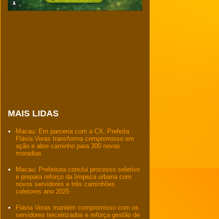
MAIS LIDAS
Macau: Em parceria com a CX, Prefeita
Flávia Veras transforma compromisso em
ação e abre caminho para 300 novas
moradias
Macau: Prefeitura conclui processo seletivo
e prepara reforço da limpeza urbana com
novos servidores e três caminhões
coletores ano 2025
Flávia Veras mantém compromisso com os
servidores terceirizados e reforça gestão de