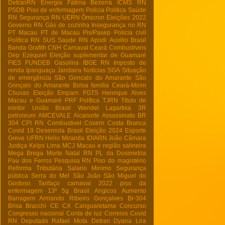
DetranRN
Energia
Fátima Bezerra
ICMS RN
PSDB
Piso de enfermagem
Policia
Politica
Saúde
RN
Segurança RN
UERN
Ômicron
Eleições 2022
Governo RN
Gás de cozinha
Insegurança no RN
PT Macau
PT de Macau
Pis/Pasep
Policia civil
Política RN
SUS
Saude RN
Apodi
Auxilio Brasil
Banda Grafith
CNH
Carnaval
Ceará
Combustiveis
Dep Ezequiel
Eleição suplementar de Guamaré
FIES
FUNDEB
Gasolina
IBGE RN
Imposto de
renda
Ipanguaçu
Jandaira
Notícias
SGA
Situação
de emergência
São Goncalo do Amarante
São
Gonçalo do Amarante
Bolsa família
Ceará-Mirim
Chuvas
Eleição
Emparn
FGTS
Henrique Alves
Macau e Guamaré
PRF
Política
TJRN
Titulo de
eleitor
União Brasil
Wendel Lagartixa
3R
petroleum
AMCEVALE
Alcanorte
Assassinato
BR
304
CPI RN
Combustivel
Cosern
Costa Branca
Covid 19
Desenrola Brasil
Eleição 2024
Esporte
Greve UFRN
Helio Miranda
IDIARN
João Câmara
Justiça
Kelps Lima
MCJ
Macau e região salineira
Mega Brega
Morte
Natal RN
PL da Dosimetria
Pau dos Ferros
Pesquisa RN
Piso do magistério
Reforma Tributária
Salario Minimo
Segurança
pública
Serra do Mel
São João
São Miguel do
Gostoso
Tarifaço
carnaval 2022
piso da
enfermagem
13º
5g Brasil
Angicos
Aumento
Barragem Armando Ribeiro Gonçalves
Br-304
Brisa Bracchi
CE
CX
Canguaretama
Concurso
Congresso nacional
Conta de luz
Correios
Covid
RN
Deputado Rafael Mota
Detran
Dyana Lira