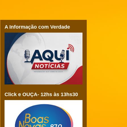
A Informação com Verdade
Click e OUÇA- 12hs às 13hs30