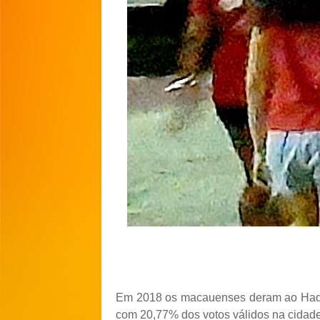
Em 2018 os macauenses deram ao Ha
com 20,77% dos votos válidos na cidade