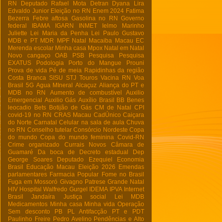
RN
Deputado Rafael Mota
Detran
Dyana Lira
Edvaldo Junior
Eleição no RN
Enem 2024
Fatima
Bezerra
Febre aftosa
Gasolina no RN
Governo
federal
IBAMA
IGARN
INMET
Ielmo Marinho
Juliette
Lei Maria da Penha
Lei Paulo Gustavo
MDB e PT
MDR
MPF Natal
Macaiba
Macau EC
Merenda escolar
Minha casa
Mpox
Natal em Natal
Novo cangaço
OAB
PSB
Pesquisa
Pesquisa
EXATUS
Podologia
Porto do Mangue
Prouni
Prova de vida
Pé de meia
Rapidinhas da região
Costa Branca
SISU
STJ
Touros
Vacina RN
Voa
Brasil
5G
Agua MIneral
Alcaçuz
Aliança do PT e
MDB no RN
Aumento de combustível
Auxilio
Emergencial
Auxilio Gás
Auxílio Brasil
BB
Benes
leocadio
Bets
Botijão de Gás
CM de Natal
CPI
covid-19 no RN
CRAS Macau
CadÚnico
Caiçara
do Norte
Carnatal
Celular na sala de aula
Chuva
no RN
Conselho tutelar
Consórcio Nordeste
Copa
do mundo
Copa do mundo feminina
Covid-RN
Crime organizado
Currais Novos
Câmara de
Guamaré
Da boca de
Decreto estadual
Dep
George Soares
Deputado Ezequiel
Economia
Brasil
Educação Macau
Eleição 2026
Emendas
parlamentares
Farmacia Popular
Fome no Brasil
Fuga em Mossoró
Givagno Patrese
Grande Natal
HIV
Hospital Walfredo Gurgel
IDEMA
IPVA
Internet
Brasil
Jandaíra
Justiça social
Lei
MDB
Medicamentos
Minha casa Minha vida
Operação
Sem desconto
PB
PL Antifacção
PT e PDT
Paulinho Freire
Pedro Avelino
Pendências e Alto