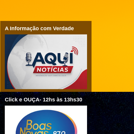
A Informação com Verdade
Click e OUÇA- 12hs às 13hs30