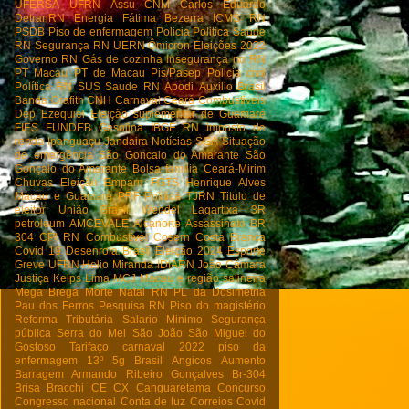
UFERSA
UFRN
Assu
CNM
Carlos Eduardo
DetranRN
Energia
Fátima Bezerra
ICMS RN
PSDB
Piso de enfermagem
Policia
Politica
Saúde
RN
Segurança RN
UERN
Ômicron
Eleições 2022
Governo RN
Gás de cozinha
Insegurança no RN
PT Macau
PT de Macau
Pis/Pasep
Policia civil
Política RN
SUS
Saude RN
Apodi
Auxilio Brasil
Banda Grafith
CNH
Carnaval
Ceará
Combustiveis
Dep Ezequiel
Eleição suplementar de Guamaré
FIES
FUNDEB
Gasolina
IBGE RN
Imposto de
renda
Ipanguaçu
Jandaira
Notícias
SGA
Situação
de emergência
São Goncalo do Amarante
São
Gonçalo do Amarante
Bolsa família
Ceará-Mirim
Chuvas
Eleição
Emparn
FGTS
Henrique Alves
Macau e Guamaré
PRF
Política
TJRN
Titulo de
eleitor
União Brasil
Wendel Lagartixa
3R
petroleum
AMCEVALE
Alcanorte
Assassinato
BR
304
CPI RN
Combustivel
Cosern
Costa Branca
Covid 19
Desenrola Brasil
Eleição 2024
Esporte
Greve UFRN
Helio Miranda
IDIARN
João Câmara
Justiça
Kelps Lima
MCJ
Macau e região salineira
Mega Brega
Morte
Natal RN
PL da Dosimetria
Pau dos Ferros
Pesquisa RN
Piso do magistério
Reforma Tributária
Salario Minimo
Segurança
pública
Serra do Mel
São João
São Miguel do
Gostoso
Tarifaço
carnaval 2022
piso da
enfermagem
13º
5g Brasil
Angicos
Aumento
Barragem Armando Ribeiro Gonçalves
Br-304
Brisa Bracchi
CE
CX
Canguaretama
Concurso
Congresso nacional
Conta de luz
Correios
Covid