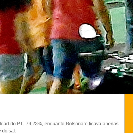
ddad do PT
79,23%, enquanto Bolsonaro ficava apenas
 do sal.