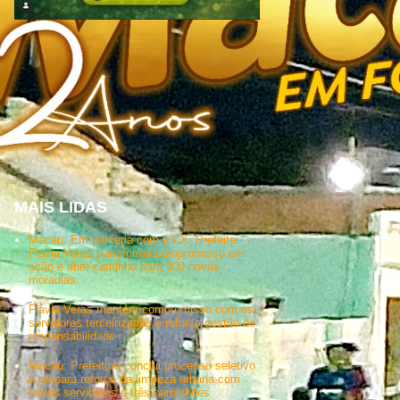
MAIS LIDAS
Macau: Em parceria com a CX, Prefeita
Flávia Veras transforma compromisso em
ação e abre caminho para 300 novas
moradias
Flávia Veras mantém compromisso com os
servidores terceirizados e reforça gestão de
responsabilidade
Macau: Prefeitura conclui processo seletivo
e prepara reforço da limpeza urbana com
novos servidores e três caminhões