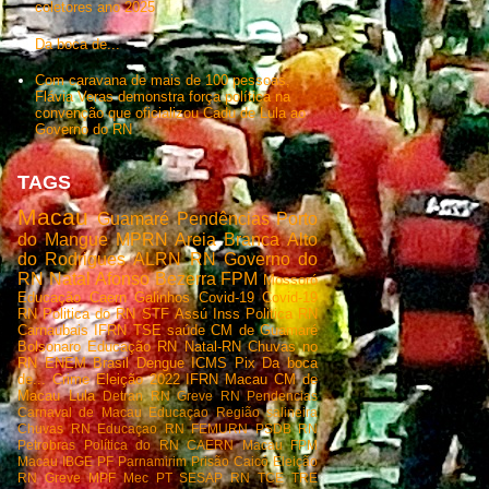
coletores ano 2025
Da boca de...
Com caravana de mais de 100 pessoas,
Flávia Veras demonstra força política na
convenção que oficializou Cadu de Lula ao
Governo do RN
TAGS
Macau
Guamaré
Pendências
Porto
do Mangue
MPRN
Areia Branca
Alto
do Rodrigues
ALRN
RN
Governo do
RN
Natal
Afonso Bezerra
FPM
Mossoró
Educação
Caern
Galinhos
Covid-19
Covid-19
RN
Politica do RN
STF
Assú
Inss
Politica RN
Carnaubais
IFRN
TSE
saúde
CM de Guamaré
Bolsonaro
Educação RN
Natal-RN
Chuvas no
RN
ENEM
Brasil
Dengue
ICMS
Pix
Da boca
de...
Crime
Eleição 2022
IFRN Macau
CM de
Macau
Lula
Detran RN
Greve RN
Pendencias
Carnaval de Macau
Educaçao
Região salineira
Chuvas RN
Educaçao RN
FEMURN
PSDB RN
Petrobras
Política do RN
CAERN Macau
FPM
Macau
IBGE
PF
Parnamirim
Prisão
Caicó
Eleição
RN
Greve
MPF
Mec
PT
SESAP RN
TCE
TRE