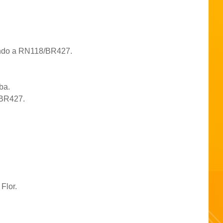
ando a RN118/BR427.
ba.
 BR427.
Flor.