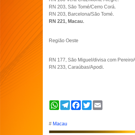
RN 203, São Tomé/Cerro Corá.
RN 203, Barcelona/São Tomé.
RN 221, Macau.
Região Oeste
RN 177, São Miguel/divisa com Pereiro
RN 233, Caraúbas/Apodi.
W
T
F
T
E
h
e
a
w
m
a
l
c
i
a
t
e
e
t
i
s
g
b
t
l
#
Macau
A
r
o
e
p
a
o
r