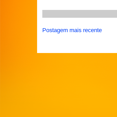
p
m
k
Postagem mais recente