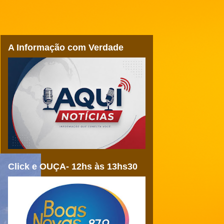
A Informação com Verdade
Click e OUÇA- 12hs às 13hs30