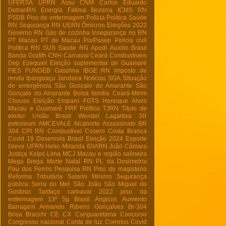
UFERSA
UFRN
Assu
CNM
Carlos Eduardo
DetranRN
Energia
Fátima Bezerra
ICMS RN
PSDB
Piso de enfermagem
Policia
Politica
Saúde
RN
Segurança RN
UERN
Ômicron
Eleições 2022
Governo RN
Gás de cozinha
Insegurança no RN
PT Macau
PT de Macau
Pis/Pasep
Policia civil
Política RN
SUS
Saude RN
Apodi
Auxilio Brasil
Banda Grafith
CNH
Carnaval
Ceará
Combustiveis
Dep Ezequiel
Eleição suplementar de Guamaré
FIES
FUNDEB
Gasolina
IBGE RN
Imposto de
renda
Ipanguaçu
Jandaira
Notícias
SGA
Situação
de emergência
São Goncalo do Amarante
São
Gonçalo do Amarante
Bolsa família
Ceará-Mirim
Chuvas
Eleição
Emparn
FGTS
Henrique Alves
Macau e Guamaré
PRF
Política
TJRN
Titulo de
eleitor
União Brasil
Wendel Lagartixa
3R
petroleum
AMCEVALE
Alcanorte
Assassinato
BR
304
CPI RN
Combustivel
Cosern
Costa Branca
Covid 19
Desenrola Brasil
Eleição 2024
Esporte
Greve UFRN
Helio Miranda
IDIARN
João Câmara
Justiça
Kelps Lima
MCJ
Macau e região salineira
Mega Brega
Morte
Natal RN
PL da Dosimetria
Pau dos Ferros
Pesquisa RN
Piso do magistério
Reforma Tributária
Salario Minimo
Segurança
pública
Serra do Mel
São João
São Miguel do
Gostoso
Tarifaço
carnaval 2022
piso da
enfermagem
13º
5g Brasil
Angicos
Aumento
Barragem Armando Ribeiro Gonçalves
Br-304
Brisa Bracchi
CE
CX
Canguaretama
Concurso
Congresso nacional
Conta de luz
Correios
Covid