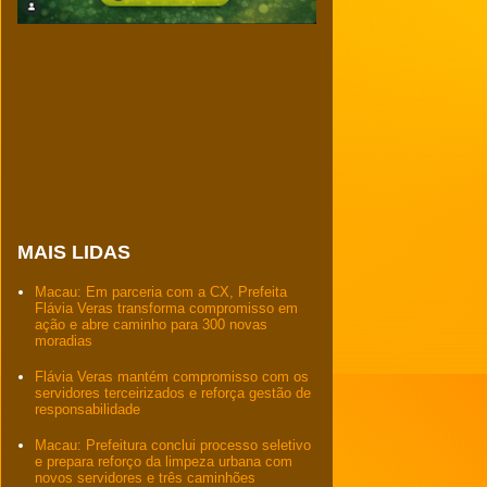
MAIS LIDAS
Macau: Em parceria com a CX, Prefeita
Flávia Veras transforma compromisso em
ação e abre caminho para 300 novas
moradias
Flávia Veras mantém compromisso com os
servidores terceirizados e reforça gestão de
responsabilidade
Macau: Prefeitura conclui processo seletivo
e prepara reforço da limpeza urbana com
novos servidores e três caminhões