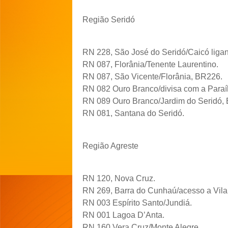
Região Seridó
RN 228, São José do Seridó/Caicó lig
RN 087, Florânia/Tenente Laurentino.
RN 087, São Vicente/Florânia, BR226.
RN 082 Ouro Branco/divisa com a Paraí
RN 089 Ouro Branco/Jardim do Seridó,
RN 081, Santana do Seridó.
Região Agreste
RN 120, Nova Cruz.
RN 269, Barra do Cunhaú/acesso a Vila 
RN 003 Espírito Santo/Jundiá.
RN 001 Lagoa D’Anta.
RN 160 Vera Cruz/Monte Alegre.