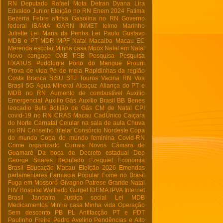
RN
Deputado Rafael Mota
Detran
Dyana Lira
Edvaldo Junior
Eleição no RN
Enem 2024
Fatima
Bezerra
Febre aftosa
Gasolina no RN
Governo
federal
IBAMA
IGARN
INMET
Ielmo Marinho
Juliette
Lei Maria da Penha
Lei Paulo Gustavo
MDB e PT
MDR
MPF Natal
Macaiba
Macau EC
Merenda escolar
Minha casa
Mpox
Natal em Natal
Novo cangaço
OAB
PSB
Pesquisa
Pesquisa
EXATUS
Podologia
Porto do Mangue
Prouni
Prova de vida
Pé de meia
Rapidinhas da região
Costa Branca
SISU
STJ
Touros
Vacina RN
Voa
Brasil
5G
Agua MIneral
Alcaçuz
Aliança do PT e
MDB no RN
Aumento de combustível
Auxilio
Emergencial
Auxilio Gás
Auxílio Brasil
BB
Benes
leocadio
Bets
Botijão de Gás
CM de Natal
CPI
covid-19 no RN
CRAS Macau
CadÚnico
Caiçara
do Norte
Carnatal
Celular na sala de aula
Chuva
no RN
Conselho tutelar
Consórcio Nordeste
Copa
do mundo
Copa do mundo feminina
Covid-RN
Crime organizado
Currais Novos
Câmara de
Guamaré
Da boca de
Decreto estadual
Dep
George Soares
Deputado Ezequiel
Economia
Brasil
Educação Macau
Eleição 2026
Emendas
parlamentares
Farmacia Popular
Fome no Brasil
Fuga em Mossoró
Givagno Patrese
Grande Natal
HIV
Hospital Walfredo Gurgel
IDEMA
IPVA
Internet
Brasil
Jandaíra
Justiça social
Lei
MDB
Medicamentos
Minha casa Minha vida
Operação
Sem desconto
PB
PL Antifacção
PT e PDT
Paulinho Freire
Pedro Avelino
Pendências e Alto