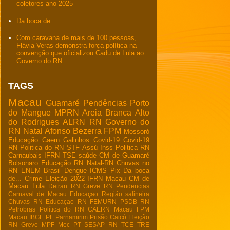
coletores ano 2025
Da boca de...
Com caravana de mais de 100 pessoas,
Flávia Veras demonstra força política na
convenção que oficializou Cadu de Lula ao
Governo do RN
TAGS
Macau
Guamaré
Pendências
Porto
do Mangue
MPRN
Areia Branca
Alto
do Rodrigues
ALRN
RN
Governo do
RN
Natal
Afonso Bezerra
FPM
Mossoró
Educação
Caern
Galinhos
Covid-19
Covid-19
RN
Politica do RN
STF
Assú
Inss
Politica RN
Carnaubais
IFRN
TSE
saúde
CM de Guamaré
Bolsonaro
Educação RN
Natal-RN
Chuvas no
RN
ENEM
Brasil
Dengue
ICMS
Pix
Da boca
de...
Crime
Eleição 2022
IFRN Macau
CM de
Macau
Lula
Detran RN
Greve RN
Pendencias
Carnaval de Macau
Educaçao
Região salineira
Chuvas RN
Educaçao RN
FEMURN
PSDB RN
Petrobras
Política do RN
CAERN Macau
FPM
Macau
IBGE
PF
Parnamirim
Prisão
Caicó
Eleição
RN
Greve
MPF
Mec
PT
SESAP RN
TCE
TRE