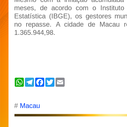
meses, de acordo com o Instituto 
Estatística (IBGE), os gestores mun
no repasse.
A cidade de Macau r
1.365.944,98.
W
T
F
T
E
h
e
a
w
m
a
l
c
i
a
t
e
e
t
i
s
g
b
t
l
A
r
o
e
#
Macau
p
a
o
r
p
m
k