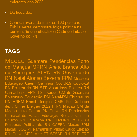
coletores ano 2025
Da boca de...
Com caravana de mais de 100 pessoas,
Flávia Veras demonstra força política na
convenção que oficializou Cadu de Lula ao
Governo do RN
TAGS
Macau
Guamaré
Pendências
Porto
do Mangue
MPRN
Areia Branca
Alto
do Rodrigues
ALRN
RN
Governo do
RN
Natal
Afonso Bezerra
FPM
Mossoró
Educação
Caern
Galinhos
Covid-19
Covid-19
RN
Politica do RN
STF
Assú
Inss
Politica RN
Carnaubais
IFRN
TSE
saúde
CM de Guamaré
Bolsonaro
Educação RN
Natal-RN
Chuvas no
RN
ENEM
Brasil
Dengue
ICMS
Pix
Da boca
de...
Crime
Eleição 2022
IFRN Macau
CM de
Macau
Lula
Detran RN
Greve RN
Pendencias
Carnaval de Macau
Educaçao
Região salineira
Chuvas RN
Educaçao RN
FEMURN
PSDB RN
Petrobras
Política do RN
CAERN Macau
FPM
Macau
IBGE
PF
Parnamirim
Prisão
Caicó
Eleição
RN
Greve
MPF
Mec
PT
SESAP RN
TCE
TRE