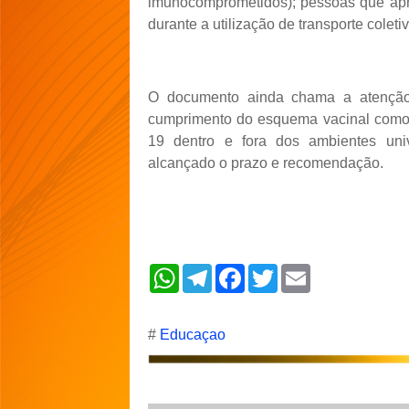
imunocomprometidos); pessoas que apr
durante a utilização de transporte colet
O documento ainda chama a atenção 
cumprimento do esquema vacinal como 
19 dentro e fora dos ambientes univ
alcançado o prazo e recomendação.
W
T
F
T
E
h
e
a
w
m
a
l
c
i
a
t
e
e
t
i
s
g
b
t
l
#
Educaçao
A
r
o
e
p
a
o
r
p
m
k