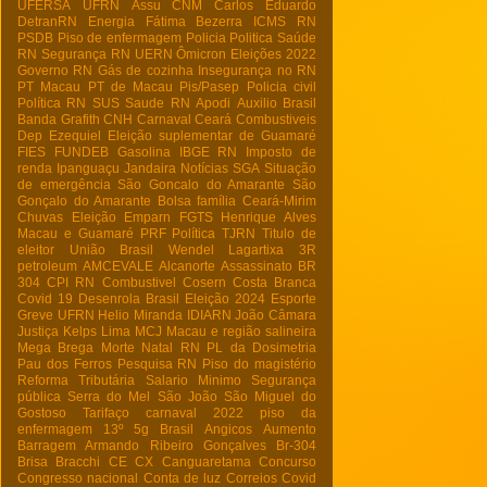
UFERSA
UFRN
Assu
CNM
Carlos Eduardo
DetranRN
Energia
Fátima Bezerra
ICMS RN
PSDB
Piso de enfermagem
Policia
Politica
Saúde
RN
Segurança RN
UERN
Ômicron
Eleições 2022
Governo RN
Gás de cozinha
Insegurança no RN
PT Macau
PT de Macau
Pis/Pasep
Policia civil
Política RN
SUS
Saude RN
Apodi
Auxilio Brasil
Banda Grafith
CNH
Carnaval
Ceará
Combustiveis
Dep Ezequiel
Eleição suplementar de Guamaré
FIES
FUNDEB
Gasolina
IBGE RN
Imposto de
renda
Ipanguaçu
Jandaira
Notícias
SGA
Situação
de emergência
São Goncalo do Amarante
São
Gonçalo do Amarante
Bolsa família
Ceará-Mirim
Chuvas
Eleição
Emparn
FGTS
Henrique Alves
Macau e Guamaré
PRF
Política
TJRN
Titulo de
eleitor
União Brasil
Wendel Lagartixa
3R
petroleum
AMCEVALE
Alcanorte
Assassinato
BR
304
CPI RN
Combustivel
Cosern
Costa Branca
Covid 19
Desenrola Brasil
Eleição 2024
Esporte
Greve UFRN
Helio Miranda
IDIARN
João Câmara
Justiça
Kelps Lima
MCJ
Macau e região salineira
Mega Brega
Morte
Natal RN
PL da Dosimetria
Pau dos Ferros
Pesquisa RN
Piso do magistério
Reforma Tributária
Salario Minimo
Segurança
pública
Serra do Mel
São João
São Miguel do
Gostoso
Tarifaço
carnaval 2022
piso da
enfermagem
13º
5g Brasil
Angicos
Aumento
Barragem Armando Ribeiro Gonçalves
Br-304
Brisa Bracchi
CE
CX
Canguaretama
Concurso
Congresso nacional
Conta de luz
Correios
Covid