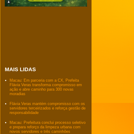
MAIS LIDAS
Macau: Em parceria com a CX, Prefeita
Flávia Veras transforma compromisso em
ação e abre caminho para 300 novas
moradias
Flávia Veras mantém compromisso com os
servidores terceirizados e reforça gestão de
responsabilidade
Macau: Prefeitura conclui processo seletivo
e prepara reforço da limpeza urbana com
novos servidores e três caminhões