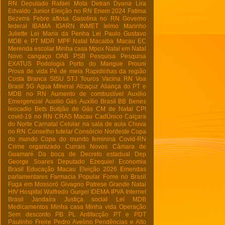
RN
Deputado Rafael Mota
Detran
Dyana Lira
Edvaldo Junior
Eleição no RN
Enem 2024
Fatima
Bezerra
Febre aftosa
Gasolina no RN
Governo
federal
IBAMA
IGARN
INMET
Ielmo Marinho
Juliette
Lei Maria da Penha
Lei Paulo Gustavo
MDB e PT
MDR
MPF Natal
Macaiba
Macau EC
Merenda escolar
Minha casa
Mpox
Natal em Natal
Novo cangaço
OAB
PSB
Pesquisa
Pesquisa
EXATUS
Podologia
Porto do Mangue
Prouni
Prova de vida
Pé de meia
Rapidinhas da região
Costa Branca
SISU
STJ
Touros
Vacina RN
Voa
Brasil
5G
Agua MIneral
Alcaçuz
Aliança do PT e
MDB no RN
Aumento de combustível
Auxilio
Emergencial
Auxilio Gás
Auxílio Brasil
BB
Benes
leocadio
Bets
Botijão de Gás
CM de Natal
CPI
covid-19 no RN
CRAS Macau
CadÚnico
Caiçara
do Norte
Carnatal
Celular na sala de aula
Chuva
no RN
Conselho tutelar
Consórcio Nordeste
Copa
do mundo
Copa do mundo feminina
Covid-RN
Crime organizado
Currais Novos
Câmara de
Guamaré
Da boca de
Decreto estadual
Dep
George Soares
Deputado Ezequiel
Economia
Brasil
Educação Macau
Eleição 2026
Emendas
parlamentares
Farmacia Popular
Fome no Brasil
Fuga em Mossoró
Givagno Patrese
Grande Natal
HIV
Hospital Walfredo Gurgel
IDEMA
IPVA
Internet
Brasil
Jandaíra
Justiça social
Lei
MDB
Medicamentos
Minha casa Minha vida
Operação
Sem desconto
PB
PL Antifacção
PT e PDT
Paulinho Freire
Pedro Avelino
Pendências e Alto