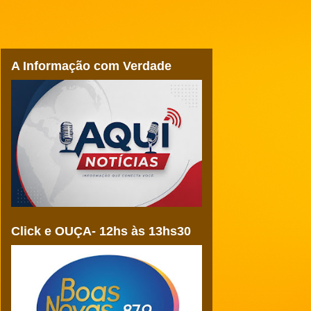
A Informação com Verdade
Click e OUÇA- 12hs às 13hs30