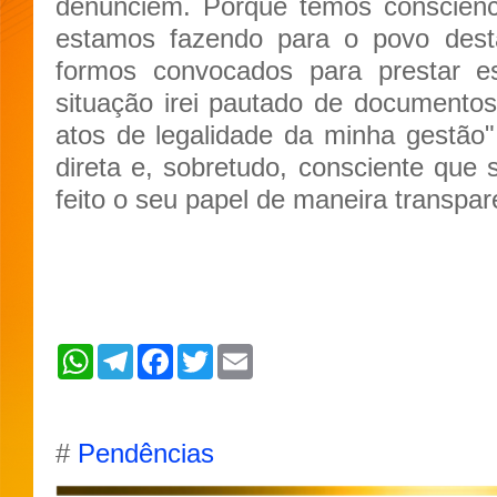
denunciem. Porque temos consciênc
estamos fazendo para o povo dest
formos convocados para prestar es
situação irei pautado de documento
atos de legalidade da minha gestão",
direta e, sobretudo, consciente que
feito o seu papel de maneira transpar
W
T
F
T
E
h
e
a
w
m
a
l
c
i
a
t
e
e
t
i
s
g
b
t
l
A
r
o
e
#
Pendências
p
a
o
r
p
m
k