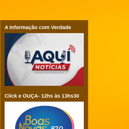
A Informação com Verdade
Click e OUÇA- 12hs às 13hs30