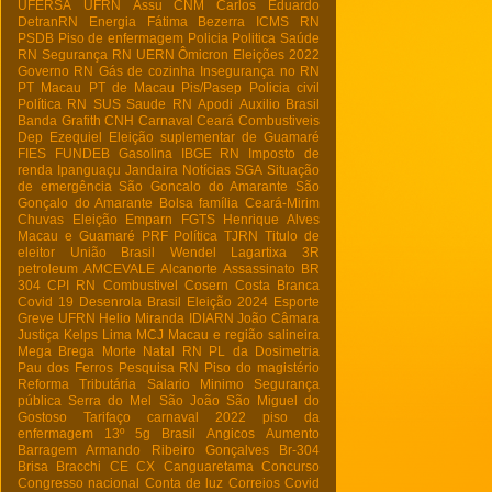
UFERSA
UFRN
Assu
CNM
Carlos Eduardo
DetranRN
Energia
Fátima Bezerra
ICMS RN
PSDB
Piso de enfermagem
Policia
Politica
Saúde
RN
Segurança RN
UERN
Ômicron
Eleições 2022
Governo RN
Gás de cozinha
Insegurança no RN
PT Macau
PT de Macau
Pis/Pasep
Policia civil
Política RN
SUS
Saude RN
Apodi
Auxilio Brasil
Banda Grafith
CNH
Carnaval
Ceará
Combustiveis
Dep Ezequiel
Eleição suplementar de Guamaré
FIES
FUNDEB
Gasolina
IBGE RN
Imposto de
renda
Ipanguaçu
Jandaira
Notícias
SGA
Situação
de emergência
São Goncalo do Amarante
São
Gonçalo do Amarante
Bolsa família
Ceará-Mirim
Chuvas
Eleição
Emparn
FGTS
Henrique Alves
Macau e Guamaré
PRF
Política
TJRN
Titulo de
eleitor
União Brasil
Wendel Lagartixa
3R
petroleum
AMCEVALE
Alcanorte
Assassinato
BR
304
CPI RN
Combustivel
Cosern
Costa Branca
Covid 19
Desenrola Brasil
Eleição 2024
Esporte
Greve UFRN
Helio Miranda
IDIARN
João Câmara
Justiça
Kelps Lima
MCJ
Macau e região salineira
Mega Brega
Morte
Natal RN
PL da Dosimetria
Pau dos Ferros
Pesquisa RN
Piso do magistério
Reforma Tributária
Salario Minimo
Segurança
pública
Serra do Mel
São João
São Miguel do
Gostoso
Tarifaço
carnaval 2022
piso da
enfermagem
13º
5g Brasil
Angicos
Aumento
Barragem Armando Ribeiro Gonçalves
Br-304
Brisa Bracchi
CE
CX
Canguaretama
Concurso
Congresso nacional
Conta de luz
Correios
Covid