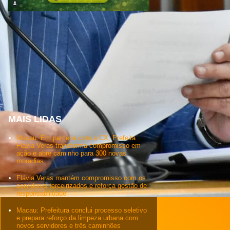
MAIS LIDAS
Macau: Em parceria com a CX, Prefeita
Flávia Veras transforma compromisso em
ação e abre caminho para 300 novas
moradias
Flávia Veras mantém compromisso com os
servidores terceirizados e reforça gestão de
responsabilidade
Macau: Prefeitura conclui processo seletivo
e prepara reforço da limpeza urbana com
novos servidores e três caminhões