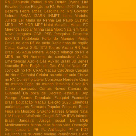
RN
Deputado Rafael Mota
Detran
Dyana Lira
Edvaldo Junior
Eleição no RN
Enem 2024
Fatima
Bezerra
Febre aftosa
Gasolina no RN
Governo
federal
IBAMA
IGARN
INMET
Ielmo Marinho
Juliette
Lei Maria da Penha
Lei Paulo Gustavo
MDB e PT
MDR
MPF Natal
Macaiba
Macau EC
Merenda escolar
Minha casa
Mpox
Natal em Natal
Novo cangaço
OAB
PSB
Pesquisa
Pesquisa
EXATUS
Podologia
Porto do Mangue
Prouni
Prova de vida
Pé de meia
Rapidinhas da região
Costa Branca
SISU
STJ
Touros
Vacina RN
Voa
Brasil
5G
Agua MIneral
Alcaçuz
Aliança do PT e
MDB no RN
Aumento de combustível
Auxilio
Emergencial
Auxilio Gás
Auxílio Brasil
BB
Benes
leocadio
Bets
Botijão de Gás
CM de Natal
CPI
covid-19 no RN
CRAS Macau
CadÚnico
Caiçara
do Norte
Carnatal
Celular na sala de aula
Chuva
no RN
Conselho tutelar
Consórcio Nordeste
Copa
do mundo
Copa do mundo feminina
Covid-RN
Crime organizado
Currais Novos
Câmara de
Guamaré
Da boca de
Decreto estadual
Dep
George Soares
Deputado Ezequiel
Economia
Brasil
Educação Macau
Eleição 2026
Emendas
parlamentares
Farmacia Popular
Fome no Brasil
Fuga em Mossoró
Givagno Patrese
Grande Natal
HIV
Hospital Walfredo Gurgel
IDEMA
IPVA
Internet
Brasil
Jandaíra
Justiça social
Lei
MDB
Medicamentos
Minha casa Minha vida
Operação
Sem desconto
PB
PL Antifacção
PT e PDT
Paulinho Freire
Pedro Avelino
Pendências e Alto