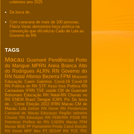
coletores ano 2025
Da boca de...
Com caravana de mais de 100 pessoas,
Flávia Veras demonstra força política na
convenção que oficializou Cadu de Lula ao
Governo do RN
TAGS
Macau
Guamaré
Pendências
Porto
do Mangue
MPRN
Areia Branca
Alto
do Rodrigues
ALRN
RN
Governo do
RN
Natal
Afonso Bezerra
FPM
Mossoró
Educação
Caern
Galinhos
Covid-19
Covid-19
RN
Politica do RN
STF
Assú
Inss
Politica RN
Carnaubais
IFRN
TSE
saúde
CM de Guamaré
Bolsonaro
Educação RN
Natal-RN
Chuvas no
RN
ENEM
Brasil
Dengue
ICMS
Pix
Da boca
de...
Crime
Eleição 2022
IFRN Macau
CM de
Macau
Lula
Detran RN
Greve RN
Pendencias
Carnaval de Macau
Educaçao
Região salineira
Chuvas RN
Educaçao RN
FEMURN
PSDB RN
Petrobras
Política do RN
CAERN Macau
FPM
Macau
IBGE
PF
Parnamirim
Prisão
Caicó
Eleição
RN
Greve
MPF
Mec
PT
SESAP RN
TCE
TRE