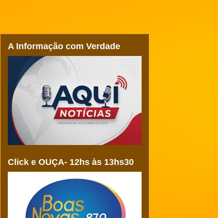
A Informação com Verdade
Click e OUÇA- 12hs às 13hs30