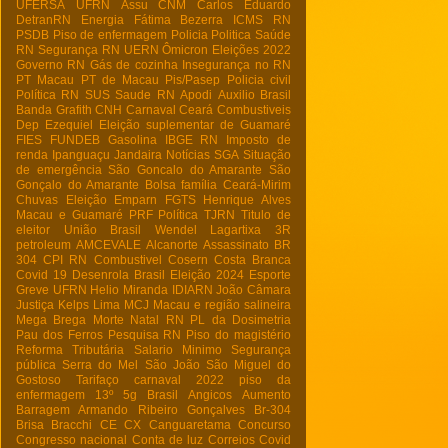
UFERSA
UFRN
Assu
CNM
Carlos Eduardo
DetranRN
Energia
Fátima Bezerra
ICMS RN
PSDB
Piso de enfermagem
Policia
Politica
Saúde
RN
Segurança RN
UERN
Ômicron
Eleições 2022
Governo RN
Gás de cozinha
Insegurança no RN
PT Macau
PT de Macau
Pis/Pasep
Policia civil
Política RN
SUS
Saude RN
Apodi
Auxilio Brasil
Banda Grafith
CNH
Carnaval
Ceará
Combustiveis
Dep Ezequiel
Eleição suplementar de Guamaré
FIES
FUNDEB
Gasolina
IBGE RN
Imposto de
renda
Ipanguaçu
Jandaira
Notícias
SGA
Situação
de emergência
São Goncalo do Amarante
São
Gonçalo do Amarante
Bolsa família
Ceará-Mirim
Chuvas
Eleição
Emparn
FGTS
Henrique Alves
Macau e Guamaré
PRF
Política
TJRN
Titulo de
eleitor
União Brasil
Wendel Lagartixa
3R
petroleum
AMCEVALE
Alcanorte
Assassinato
BR
304
CPI RN
Combustivel
Cosern
Costa Branca
Covid 19
Desenrola Brasil
Eleição 2024
Esporte
Greve UFRN
Helio Miranda
IDIARN
João Câmara
Justiça
Kelps Lima
MCJ
Macau e região salineira
Mega Brega
Morte
Natal RN
PL da Dosimetria
Pau dos Ferros
Pesquisa RN
Piso do magistério
Reforma Tributária
Salario Minimo
Segurança
pública
Serra do Mel
São João
São Miguel do
Gostoso
Tarifaço
carnaval 2022
piso da
enfermagem
13º
5g Brasil
Angicos
Aumento
Barragem Armando Ribeiro Gonçalves
Br-304
Brisa Bracchi
CE
CX
Canguaretama
Concurso
Congresso nacional
Conta de luz
Correios
Covid