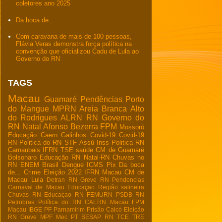
coletores ano 2025
Da boca de...
Com caravana de mais de 100 pessoas,
Flávia Veras demonstra força política na
convenção que oficializou Cadu de Lula ao
Governo do RN
TAGS
Macau
Guamaré
Pendências
Porto
do Mangue
MPRN
Areia Branca
Alto
do Rodrigues
ALRN
RN
Governo do
RN
Natal
Afonso Bezerra
FPM
Mossoró
Educação
Caern
Galinhos
Covid-19
Covid-19
RN
Politica do RN
STF
Assú
Inss
Politica RN
Carnaubais
IFRN
TSE
saúde
CM de Guamaré
Bolsonaro
Educação RN
Natal-RN
Chuvas no
RN
ENEM
Brasil
Dengue
ICMS
Pix
Da boca
de...
Crime
Eleição 2022
IFRN Macau
CM de
Macau
Lula
Detran RN
Greve RN
Pendencias
Carnaval de Macau
Educaçao
Região salineira
Chuvas RN
Educaçao RN
FEMURN
PSDB RN
Petrobras
Política do RN
CAERN Macau
FPM
Macau
IBGE
PF
Parnamirim
Prisão
Caicó
Eleição
RN
Greve
MPF
Mec
PT
SESAP RN
TCE
TRE