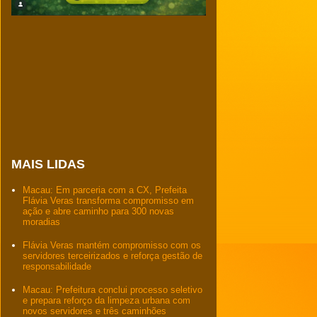
MAIS LIDAS
Macau: Em parceria com a CX, Prefeita
Flávia Veras transforma compromisso em
ação e abre caminho para 300 novas
moradias
Flávia Veras mantém compromisso com os
servidores terceirizados e reforça gestão de
responsabilidade
Macau: Prefeitura conclui processo seletivo
e prepara reforço da limpeza urbana com
novos servidores e três caminhões