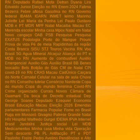
RN
Deputado Rafael Mota
Detran
Dyana Lira
Edvaldo Junior
Eleição no RN
Enem 2024
Fatima
Bezerra
Febre aftosa
Gasolina no RN
Governo
federal
IBAMA
IGARN
INMET
Ielmo Marinho
Juliette
Lei Maria da Penha
Lei Paulo Gustavo
MDB e PT
MDR
MPF Natal
Macaiba
Macau EC
Merenda escolar
Minha casa
Mpox
Natal em Natal
Novo cangaço
OAB
PSB
Pesquisa
Pesquisa
EXATUS
Podologia
Porto do Mangue
Prouni
Prova de vida
Pé de meia
Rapidinhas da região
Costa Branca
SISU
STJ
Touros
Vacina RN
Voa
Brasil
5G
Agua MIneral
Alcaçuz
Aliança do PT e
MDB no RN
Aumento de combustível
Auxilio
Emergencial
Auxilio Gás
Auxílio Brasil
BB
Benes
leocadio
Bets
Botijão de Gás
CM de Natal
CPI
covid-19 no RN
CRAS Macau
CadÚnico
Caiçara
do Norte
Carnatal
Celular na sala de aula
Chuva
no RN
Conselho tutelar
Consórcio Nordeste
Copa
do mundo
Copa do mundo feminina
Covid-RN
Crime organizado
Currais Novos
Câmara de
Guamaré
Da boca de
Decreto estadual
Dep
George Soares
Deputado Ezequiel
Economia
Brasil
Educação Macau
Eleição 2026
Emendas
parlamentares
Farmacia Popular
Fome no Brasil
Fuga em Mossoró
Givagno Patrese
Grande Natal
HIV
Hospital Walfredo Gurgel
IDEMA
IPVA
Internet
Brasil
Jandaíra
Justiça social
Lei
MDB
Medicamentos
Minha casa Minha vida
Operação
Sem desconto
PB
PL Antifacção
PT e PDT
Paulinho Freire
Pedro Avelino
Pendências e Alto