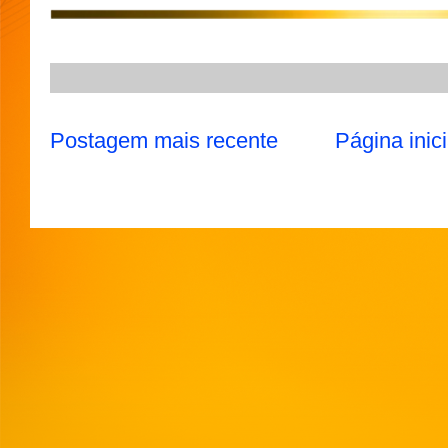
p
m
k
Postagem mais recente
Página inici