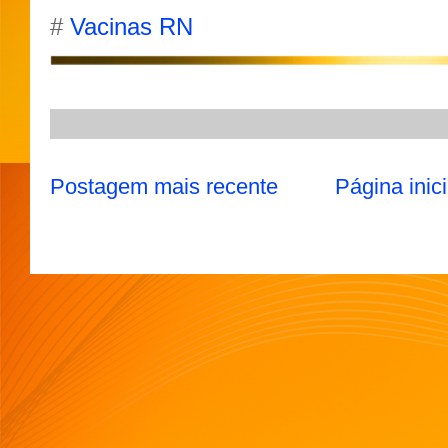
A
r
o
e
#
Vacinas RN
p
a
o
r
p
m
k
Postagem mais recente
Página inici