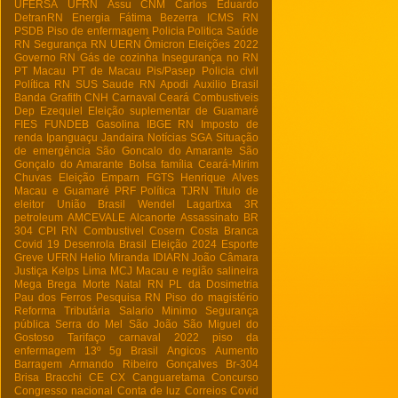
UFERSA
UFRN
Assu
CNM
Carlos Eduardo
DetranRN
Energia
Fátima Bezerra
ICMS RN
PSDB
Piso de enfermagem
Policia
Politica
Saúde
RN
Segurança RN
UERN
Ômicron
Eleições 2022
Governo RN
Gás de cozinha
Insegurança no RN
PT Macau
PT de Macau
Pis/Pasep
Policia civil
Política RN
SUS
Saude RN
Apodi
Auxilio Brasil
Banda Grafith
CNH
Carnaval
Ceará
Combustiveis
Dep Ezequiel
Eleição suplementar de Guamaré
FIES
FUNDEB
Gasolina
IBGE RN
Imposto de
renda
Ipanguaçu
Jandaira
Notícias
SGA
Situação
de emergência
São Goncalo do Amarante
São
Gonçalo do Amarante
Bolsa família
Ceará-Mirim
Chuvas
Eleição
Emparn
FGTS
Henrique Alves
Macau e Guamaré
PRF
Política
TJRN
Titulo de
eleitor
União Brasil
Wendel Lagartixa
3R
petroleum
AMCEVALE
Alcanorte
Assassinato
BR
304
CPI RN
Combustivel
Cosern
Costa Branca
Covid 19
Desenrola Brasil
Eleição 2024
Esporte
Greve UFRN
Helio Miranda
IDIARN
João Câmara
Justiça
Kelps Lima
MCJ
Macau e região salineira
Mega Brega
Morte
Natal RN
PL da Dosimetria
Pau dos Ferros
Pesquisa RN
Piso do magistério
Reforma Tributária
Salario Minimo
Segurança
pública
Serra do Mel
São João
São Miguel do
Gostoso
Tarifaço
carnaval 2022
piso da
enfermagem
13º
5g Brasil
Angicos
Aumento
Barragem Armando Ribeiro Gonçalves
Br-304
Brisa Bracchi
CE
CX
Canguaretama
Concurso
Congresso nacional
Conta de luz
Correios
Covid