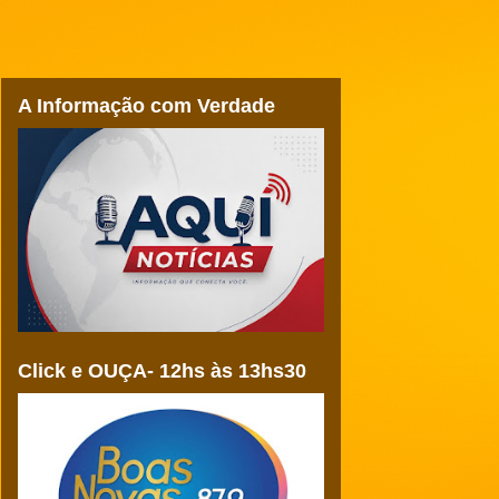
A Informação com Verdade
Click e OUÇA- 12hs às 13hs30