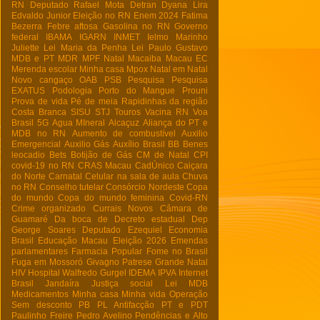
RN
Deputado Rafael Mota
Detran
Dyana Lira
Edvaldo Junior
Eleição no RN
Enem 2024
Fatima
Bezerra
Febre aftosa
Gasolina no RN
Governo
federal
IBAMA
IGARN
INMET
Ielmo Marinho
Juliette
Lei Maria da Penha
Lei Paulo Gustavo
MDB e PT
MDR
MPF Natal
Macaiba
Macau EC
Merenda escolar
Minha casa
Mpox
Natal em Natal
Novo cangaço
OAB
PSB
Pesquisa
Pesquisa
EXATUS
Podologia
Porto do Mangue
Prouni
Prova de vida
Pé de meia
Rapidinhas da região
Costa Branca
SISU
STJ
Touros
Vacina RN
Voa
Brasil
5G
Agua MIneral
Alcaçuz
Aliança do PT e
MDB no RN
Aumento de combustível
Auxilio
Emergencial
Auxilio Gás
Auxílio Brasil
BB
Benes
leocadio
Bets
Botijão de Gás
CM de Natal
CPI
covid-19 no RN
CRAS Macau
CadÚnico
Caiçara
do Norte
Carnatal
Celular na sala de aula
Chuva
no RN
Conselho tutelar
Consórcio Nordeste
Copa
do mundo
Copa do mundo feminina
Covid-RN
Crime organizado
Currais Novos
Câmara de
Guamaré
Da boca de
Decreto estadual
Dep
George Soares
Deputado Ezequiel
Economia
Brasil
Educação Macau
Eleição 2026
Emendas
parlamentares
Farmacia Popular
Fome no Brasil
Fuga em Mossoró
Givagno Patrese
Grande Natal
HIV
Hospital Walfredo Gurgel
IDEMA
IPVA
Internet
Brasil
Jandaíra
Justiça social
Lei
MDB
Medicamentos
Minha casa Minha vida
Operação
Sem desconto
PB
PL Antifacção
PT e PDT
Paulinho Freire
Pedro Avelino
Pendências e Alto