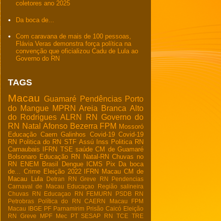
coletores ano 2025
Da boca de...
Com caravana de mais de 100 pessoas,
Flávia Veras demonstra força política na
convenção que oficializou Cadu de Lula ao
Governo do RN
TAGS
Macau
Guamaré
Pendências
Porto
do Mangue
MPRN
Areia Branca
Alto
do Rodrigues
ALRN
RN
Governo do
RN
Natal
Afonso Bezerra
FPM
Mossoró
Educação
Caern
Galinhos
Covid-19
Covid-19
RN
Politica do RN
STF
Assú
Inss
Politica RN
Carnaubais
IFRN
TSE
saúde
CM de Guamaré
Bolsonaro
Educação RN
Natal-RN
Chuvas no
RN
ENEM
Brasil
Dengue
ICMS
Pix
Da boca
de...
Crime
Eleição 2022
IFRN Macau
CM de
Macau
Lula
Detran RN
Greve RN
Pendencias
Carnaval de Macau
Educaçao
Região salineira
Chuvas RN
Educaçao RN
FEMURN
PSDB RN
Petrobras
Política do RN
CAERN Macau
FPM
Macau
IBGE
PF
Parnamirim
Prisão
Caicó
Eleição
RN
Greve
MPF
Mec
PT
SESAP RN
TCE
TRE