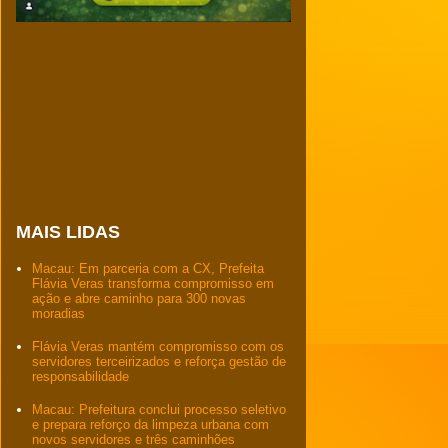
MAIS LIDAS
Macau: Em parceria com a CX, Prefeita
Flávia Veras transforma compromisso em
ação e abre caminho para 300 novas
moradias
Flávia Veras mantém compromisso com os
servidores terceirizados e reforça gestão de
responsabilidade
Macau: Prefeitura conclui processo seletivo
e prepara reforço da limpeza urbana com
novos servidores e três caminhões