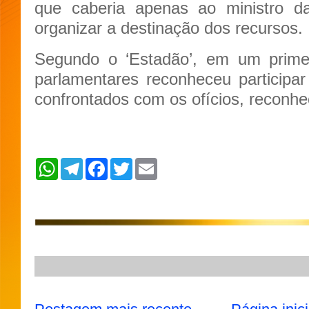
que caberia apenas ao ministro da
organizar a destinação dos recursos.
Segundo o ‘Estadão’, em um prim
parlamentares reconheceu particip
confrontados com os ofícios, reconh
W
T
F
T
E
h
e
a
w
m
a
l
c
i
a
t
e
e
t
i
s
g
b
t
l
A
r
o
e
p
a
o
r
p
m
k