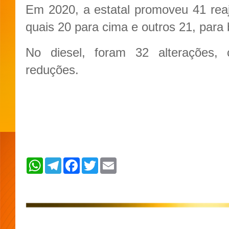
Em 2020, a estatal promoveu 41 reaj
quais 20 para cima e outros 21, para 
No diesel, foram 32 alterações
reduções.
W
T
F
T
E
h
e
a
w
m
a
l
c
i
a
t
e
e
t
i
s
g
b
t
l
A
r
o
e
p
a
o
r
p
m
k